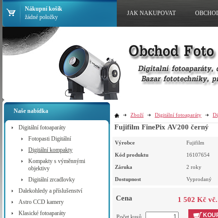
Nákupní košík
JAK NAKUPOVAT
OBCHO
žádné položky
Naše nabídka
Zboží
Digitální fotoaparáty
Di
Fujifilm FinePix AV200 černý
Digitální fotoaparáty
Fotopasti Digitální
Výrobce
Fujifilm
Digitální kompakty
Kód produktu
16107654
Kompakty s výměnnými
Záruka
2 roky
objektivy
Digitální zrcadlovky
Dostupnost
Vyprodaný
Dalekohledy a příslušenství
Cena
1 502 Kč vč
Astro CCD kamery
Klasické fotoaparáty
KOUP
Počet kusů