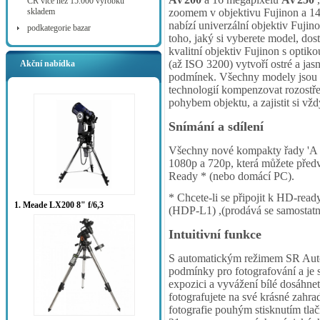
ČR více než 15.000 výrobků
skladem
zoomem v objektivu Fujinon a 1
nabízí univerzální objektiv Fujin
podkategorie bazar
toho, jaký si vyberete model, dos
kvalitní objektiv Fujinon s optik
(až ISO 3200) vytvoří ostré a jas
Akční nabídka
podmínek. Všechny modely jsou vy
technologií kompenzovat rozostř
pohybem objektu, a zajistit si vž
Snímání a sdílení
Všechny nové kompakty řady 'A '
1080p a 720p, která můžete předv
Ready * (nebo domácí PC).
* Chcete-li se připojit k HD-rea
1. Meade LX200 8" f/6,3
(HDP-L1) ,(prodává se samostatn
Intuitivní funkce
S automatickým režimem SR Auto,
podmínky pro fotografování a je s
expozici a vyvážení bílé dosáhne
fotografujete na své krásné zahra
fotografie pouhým stisknutím tlač