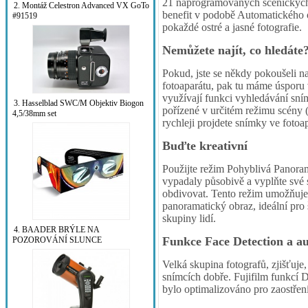
21 naprogramovaných scénických r
2. Montáž Celestron Advanced VX GoTo
benefit v podobě Automatického os
#91519
pokaždé ostré a jasné fotografie.
Nemůžete najít, co hledáte
Pokud, jste se někdy pokoušeli naj
fotoaparátu, pak tu máme úsporu
využívají funkci vyhledávání sn
3. Hasselblad SWC/M Objektiv Biogon
pořízené v určitém režimu scény (
4,5/38mm set
rychleji projdete snímky ve fotoap
Buďte kreativní
Použijte režim Pohyblivá Panora
vypadaly působivě a vyplňte své s
obdivovat. Tento režim umožňuje s
panoramatický obraz, ideální pro
skupiny lidí.
4. BAADER BRÝLE NA
Funkce Face Detection a au
POZOROVÁNÍ SLUNCE
Velká skupina fotografů, zjišťuje
snímcích dobře. Fujifilm funkcí De
bylo optimalizováno pro zaostření