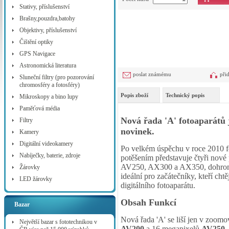
Stativy, příslušenství
Brašny,pouzdra,batohy
Objektivy, příslušenství
Čištění optiky
GPS Navigace
Astronomická literatura
poslat známému
při
Sluneční filtry (pro pozorování
chromosféry a fotosféry)
Popis zboží
Technický popis
Mikroskopy a bino lupy
Paměťová média
Nová řada 'A' fotoaparátů
Filtry
novinek.
Kamery
Digitální videokamery
Po velkém úspěchu v roce 2010 fot
Nabíječky, baterie, zdroje
potěšením představuje čtyři nové
AV250, AX300 a AX350, dohromad
Žárovky
ideální pro začátečníky, kteří chtě
LED žárovky
digitálního fotoaparátu.
Obsah Funkcí
Bazar
Nová řada 'A' se liší jen v zoomo
Největší bazar s fototechnikou v
AV200
a 16 megapixelů
AV250
,