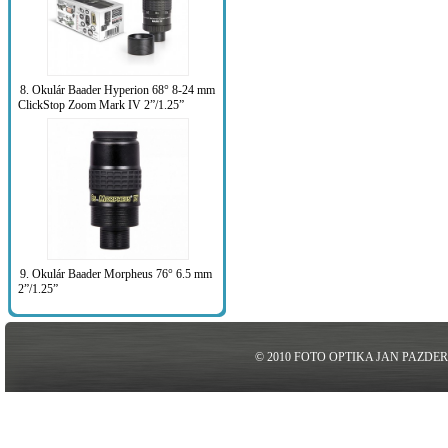
8. Okulár Baader Hyperion 68° 8-24 mm
ClickStop Zoom Mark IV 2”/1.25”
9. Okulár Baader Morpheus 76° 6.5 mm
2”/1.25”
© 2010 FOTO OPTIKA JAN PAZDE