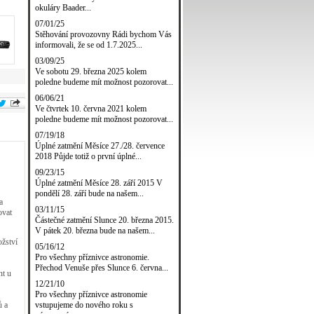
okuláry Baader...
07/01/25
Stěhování provozovny Rádi bychom Vás
informovali, že se od 1.7.2025...
03/09/25
Ve sobotu 29. března 2025 kolem
poledne budeme mít možnost pozorovat...
06/06/21
Ve čtvrtek 10. června 2021 kolem
poledne budeme mít možnost pozorovat...
07/19/18
Úplné zatmění Měsíce 27./28. července
2018 Půjde totiž o první úplné...
09/23/15
Úplné zatmění Měsíce 28. září 2015 V
pondělí 28. září bude na našem...
a
03/11/15
ovat
Částečné zatmění Slunce 20. března 2015.
V pátek 20. března bude na našem...
žství
05/16/12
Pro všechny příznivce astronomie.
Přechod Venuše přes Slunce 6. června...
nt u
12/21/10
Pro všechny příznivce astronomie
vstupujeme do nového roku s
ů a