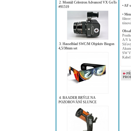
2. Montáž Celestron Advanced VX GoTo
• AF 
#91519
• Men
filtro
tónová
Obsah
Pout
A/V k
3. Hasselblad SWC/M Objektiv Biogon
Síťov
4,5/38mm set
Akumu
SW V
Kabe
PŘ
PRO
4. BAADER BRÝLE NA
POZOROVÁNÍ SLUNCE