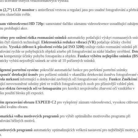
ci úchvatně ostrých velkoformátových výtisků.
cm (2,7“) LCD monitor
s antireflexní vrstvou a regulací jasu pro snadné fotografování a přehrá
ném slunečním světle.
nam videosekvencí HD 720p:
samostatné tlačítko záznamu videosekvence usnadňující zahájen
u probíhající akce.
ystémy pro snížení rizika rozmazání snímků
automaticky potlačující výskyt rozmazaných sní
ím čtyř různých technologií.
Elektronická redukce vibrací (VR)
potlačuje účinky chvění
arátu.
Vysoká citlivost k působení světla (až ISO 3200)
snižuje riziko rozmazání snímků při
afování rychle se pohybujících objektů a/nebo při fotografování za nízké hladiny osvětlení.
Det
bu
kompenzuje účinky pohybu fotoaparátu a objektu.
Funkce výběru nejlepšího snímku (BS
ticky vybírá nejostřejší snímek ze série až 10 pořízených snímků.
ligentní portrétní systém:
pokročilé automatické funkce pro perfektní portrétní snímky.
poušť detekující úsměv
pro pořízení snímků v okamžiku detekování úsměvu fotografované 
ola mrknutí
informující o detekování zavřených očí fotografované osoby.
Funkce Změkčení p
jící nerovnoměrné odstíny pleti ve tvářích fotografovaných osob pro příznivější vzhled pleti.
ce efektu červených očí ve fotoaparátu
pro korekci nesprávného zbarvení očí vzniklého v
ku použití blesku při expozici.
tém zpracování obrazu EXPEED C2
pro vylepšený záznam videosekvencí, vysokou citlivost
lní kvalitu obrazu.
omatická volba motivových programů
pro výběr optimálního motivového programu při
afování běžných motivů.
motivových programů
automaticky optimalizujících veškerá nastavení pro nejběžnější motivy, 
a.