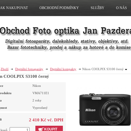
JAK NAKUPOVAT
OBCHODNÍ PODMÍNKY
SLUŽBY
O NÁS
Zboží
Digitální fotoaparáty
Digitální kompakty
Nikon COOLPIX S3100 černý
on COOLPIX S3100 černý
ce
Nikon
roduktu
VMA711E1
a
2 roky
pnost
Vyprodaný
a
2 410 Kč vč. DPH
KOUPIT
t kusů