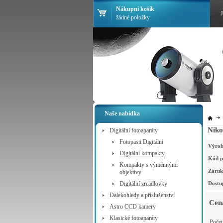
Nákupní košík
žádné položky
Naše nabídka
Nik
Digitální fotoaparáty
Fotopasti Digitální
Výrob
Digitální kompakty
Kód p
Kompakty s výměnnými
Záruk
objektivy
Digitální zrcadlovky
Dostu
Dalekohledy a příslušenství
Cen
Astro CCD kamery
Klasické fotoaparáty
Poče