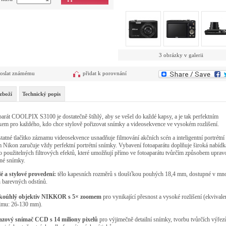
3 obrázky v galerii
oslat známému
přidat k porovnání
zboží
Technický popis
arát COOLPIX S3100 je dostatečně štíhlý, aby se vešel do každé kapsy, a je tak perfektním
em pro každého, kdo chce stylově pořizovat snímky a videosekvence ve vysokém rozlišení.
atné tlačítko záznamu videosekvence usnadňuje filmování akčních scén a inteligentní portrétní
 Nikon zaručuje vždy perfektní portrétní snímky. Vybavení fotoaparátu doplňuje široká nabídk
 použitelných filtrových efektů, které umožňují přímo ve fotoaparátu tvůrčím způsobem uprav
né snímky.
lé a stylové provedení:
tělo kapesních rozměrů s tloušťkou pouhých 18,4 mm, dostupné v mno
 barevných odstínů.
okoúhlý objektiv NIKKOR s 5× zoomem
pro vynikající přesnost a vysoké rozlišení (ekvivale
ilmu: 26-130 mm).
azový snímač CCD s 14 miliony pixelů
pro výjimečně detailní snímky, tvorbu tvůrčích výřez