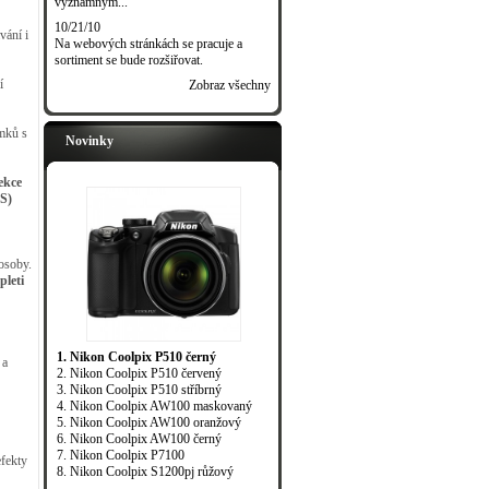
významným...
10/21/10
vání i
Na webových stránkách se pracuje a
sortiment se bude rozšiřovat.
í
Zobraz všechny
mků s
Novinky
ekce
S)
osoby.
leti
1. Nikon Coolpix P510 černý
 a
2. Nikon Coolpix P510 červený
3. Nikon Coolpix P510 stříbrný
4. Nikon Coolpix AW100 maskovaný
5. Nikon Coolpix AW100 oranžový
6. Nikon Coolpix AW100 černý
7. Nikon Coolpix P7100
efekty
8. Nikon Coolpix S1200pj růžový