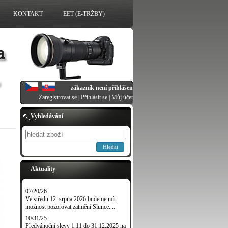
KONTAKT
EET (E-TRŽBY)
zákazník není přihlášen
Zaregistrovat se
|
Přihlásit se
|
Můj účet
Vyhledávání
Hledat
Aktuality
07/20/26
Ve středu 12. srpna 2026 budeme mít
možnost pozorovat zatmění Slunce....
10/31/25
Předvánoční slevy 1.11 do 31.12.2025 na