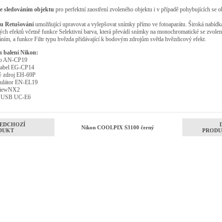
se sledováním objektu
pro perfektní zaostření zvoleného objektu i v případě pohybujících se o
u Retušování
umožňující upravovat a vylepšovat snímky přímo ve fotoaparátu. Široká nabídk
vých efektů včetně funkce Selektivní barva, která převádí snímky na monochromatické se zvol
ním, a funkce Filtr typu hvězda přidávající k bodovým zdrojům světla hvězdicový efekt.
 balení Nikon:
ko AN-CP19
abel EG-CP14
ý zdroj EH-69P
látor EN-EL19
iewNX2
l USB UC-E6
EDCHOZÍ
Nikon COOLPIX S3100 černý
DUKT
PRODU