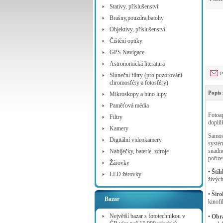
Stativy, příslušenství
Brašny,pouzdra,batohy
Objektivy, příslušenství
Čištění optiky
GPS Navigace
Astronomická literatura
p
Sluneční filtry (pro pozorování
chromosféry a fotosféry)
Popis 
Mikroskopy a bino lupy
Paměťová média
Fotoap
Filtry
doplňk
Kamery
Samost
Digitální videokamery
systém
snadno
Nabíječky, baterie, zdroje
poříze
Žárovky
• Štíh
LED žárovky
živých
• Šir
Bazar
kinof
Největší bazar s fototechnikou v
• Obr