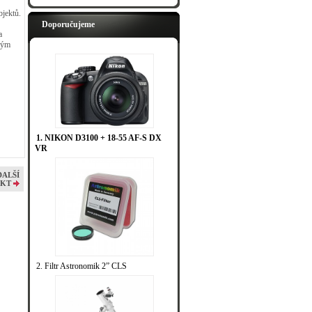
bjektů.
Doporučujeme
a
eným
1. NIKON D3100 + 18-55 AF-S DX
VR
DALŠÍ
KT
2. Filtr Astronomik 2” CLS