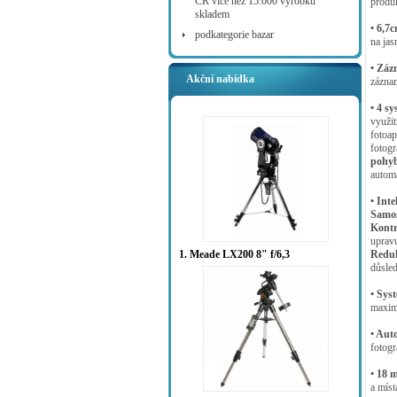
ČR více než 15.000 výrobků
produk
skladem
• 6,7
podkategorie bazar
na jas
• Záz
Akční nabídka
záznam
• 4 s
využit
fotoap
fotogr
pohy
automa
• Inte
Samos
Kontr
upravu
1. Meade LX200 8" f/6,3
Reduk
důsled
• Sys
maximá
• Aut
fotogr
• 18 
a míst