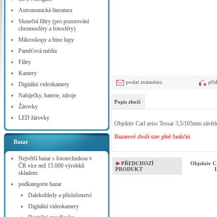
Astronomická literatura
Sluneční filtry (pro pozorování
chromosféry a fotosféry)
Mikroskopy a bino lupy
Paměťová média
Filtry
Kamery
poslat známému
při
Digitální videokamery
Nabíječky, baterie, zdroje
Popis zboží
Žárovky
LED žárovky
Objektiv Carl zeiss Tessar 3,5/105mm závě
Bazarové zboží stav plně funkční
Bazar
Největší bazar s fototechnikou v
PŘEDCHOZÍ
Objektiv C
ČR více než 15.000 výrobků
PRODUKT
skladem
podkategorie bazar
Dalekohledy a příslušenství
Digitální videokamery