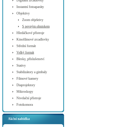
Digitální zrcadlovky
Instantní fotoaparáty
Objektivy
Zoom objektivy
S pevným ohniskem
Hledáčkové přístroje
Kinofilmové zrcadlovky
Střední formát
Velký formát
Blesky, příslušenství
Stativy
Stabilizátory a gimbaly
Filmové kamery
Diaprojektory
Mikroskopy
Nivelační přístroje
Fotokomora
Akční nabídka