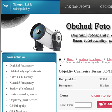
Nákupní košík
JAK NAKUPOVAT
OBCHO
žádné položky
Naše nabídka
Bazar
podkategorie bazar
Obj
3,5/105mm závěrka Linhof Synchro Compur
Digitální fotoaparáty
Objektiv Carl zeiss Tessar 3,
Dalekohledy a příslušenství
Astro CCD kamery
Kód produktu
30968
Klasické fotoaparáty
Dostupnost
Skladem
Stativy, příslušenství
Brašny,pouzdra,batohy
Cena
5 500 Kč vč
Objektivy, příslušenství
KOUP
Počet kusů
Čištění optiky
GPS Navigace