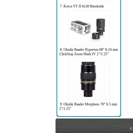
7. Kowa YF II 6x30 Binokulár
8. Okulár Baader Hyperion 68° 8-24 mm
ClickStop Zoom Mark IV 2”/1.25”
9. Okulár Baader Morpheus 76° 6.5 mm
2”/1.25”
©