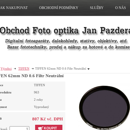
JAK NAKUPOVAT
OBCHODNÍ PODMÍNKY
SLUŽBY
O NÁS
Výrobci
TIFFEN
TIFFEN 62mm ND 0.6 Filtr Neutrální
EN 62mm ND 0.6 Filtr Neutrální
ce
TIFFEN
roduktu
963
a
2 roky
pnost
Vyprodaný
a
807 Kč vč. DPH
KOUPIT
t kusů