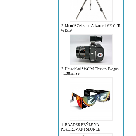
2. Montáž Celestron Advanced VX GoTo
#91519
3. Hasselblad SWC/M Objektiv Biogon
4,5/38mm set
4. BAADER BRÝLE NA
POZOROVÁNÍ SLUNCE