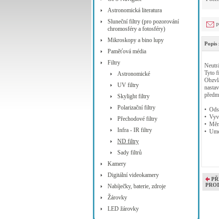
Astronomická literatura
Sluneční filtry (pro pozorování
p
chromosféry a fotosféry)
Mikroskopy a bino lupy
Popis 
Paměťová média
Filtry
Neutrá
Tyto f
Astronomické
Obzvlá
UV filtry
nastav
předmě
Skylight filtry
Polarizační filtry
• Odst
• Vyv
Přechodové filtry
• Mění
Infra - IR filtry
• Umo
ND filtry
Sady filtrů
Kamery
Digitální videokamery
PŘ
PRO
Nabíječky, baterie, zdroje
Žárovky
LED žárovky