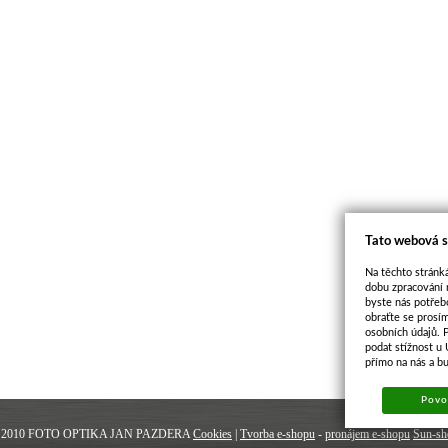
Tato webová s
Na těchto stránká
dobu zpracování 
byste nás potřeb
obraťte se prosí
osobních údajů. 
podat stížnost u
přímo na nás a b
Povol
 2010 FOTO OPTIKA JAN PAZDERA
Cookies
|
Tvorba e-shopu
-
pronájem e-shopu
Sun-sh