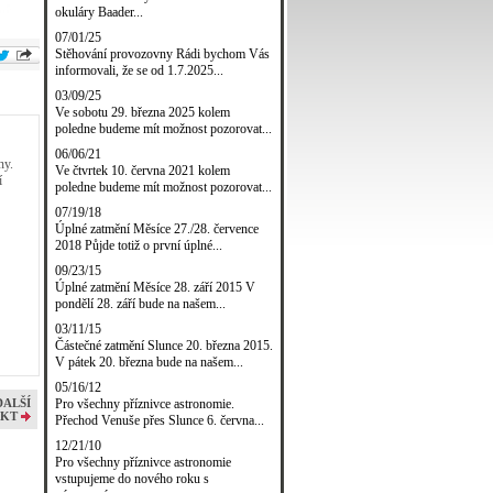
okuláry Baader...
07/01/25
Stěhování provozovny Rádi bychom Vás
informovali, že se od 1.7.2025...
03/09/25
Ve sobotu 29. března 2025 kolem
poledne budeme mít možnost pozorovat...
06/06/21
ny.
Ve čtvrtek 10. června 2021 kolem
í
poledne budeme mít možnost pozorovat...
07/19/18
Úplné zatmění Měsíce 27./28. července
2018 Půjde totiž o první úplné...
09/23/15
Úplné zatmění Měsíce 28. září 2015 V
pondělí 28. září bude na našem...
03/11/15
Částečné zatmění Slunce 20. března 2015.
V pátek 20. března bude na našem...
05/16/12
Pro všechny příznivce astronomie.
DALŠÍ
KT
Přechod Venuše přes Slunce 6. června...
12/21/10
Pro všechny příznivce astronomie
vstupujeme do nového roku s