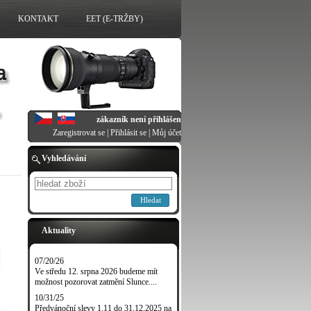
KONTAKT
EET (E-TRŽBY)
zákazník není přihlášen
Zaregistrovat se
|
Přihlásit se
|
Můj účet
Vyhledávání
Hledat
Aktuality
07/20/26
Ve středu 12. srpna 2026 budeme mít
možnost pozorovat zatmění Slunce....
10/31/25
Předvánoční slevy 1.11 do 31.12.2025 na