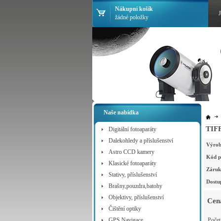
Nákupní košík
žádné položky
Naše nabídka
TIFF
Digitální fotoaparáty
Dalekohledy a příslušenství
Výrob
Astro CCD kamery
Kód p
Klasické fotoaparáty
Záruk
Stativy, příslušenství
Dostu
Brašny,pouzdra,batohy
Objektivy, příslušenství
Cen
Čištění optiky
GPS Navigace
Poče