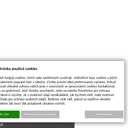
tránka používá cookies
ch fungují cookies, které naše společnosti využívají. Jednotlivé typy cookies a jejich
naleznete popsané níže v tabulce. Zvolte prosím Vámi preferovanou variantu. Pokud
ovali ohledně výkonu vašich práv v souvislosti se zpracováním cookies kontaktovat,
m na společnost, jejíž stránky procházíte, nebo na našeho Pověřence pro ochranu
Pokud si myslíte, že s osobními údaji nenakládáme, jak bychom měli, máte možnost
 Úřadu pro ochranu osobních údajů. Budeme však rádi, pokud se nejdříve obrátíte
udeme tak moct Váš požadavek obratem vyřešit.
it vše
Povolit pouze nutné
Nastavení
op