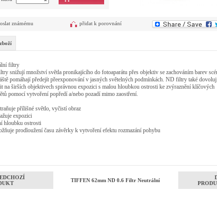
oslat známému
přidat k porovnání
zboží
lní filtry
iltry snižují množství světla pronikajícího do fotoaparátu přes objektiv se zachováním barev scé
ště pomáhají předejít přeexponování v jasných světelných podmínkách. ND filtry také dovoluj
it na širších objektivech správnou expozici s malou hloubkou ostrosti ke zvýraznění klíčových
tů pomocí vytvoření popředí a/nebo pozadí mimo zaostření.
raňuje přílišné světlo, vyčistí obraz
ažuje expozici
 hloubku ostrosti
žňuje prodloužení času závěrky k vytvoření efektu rozmazání pohybu
EDCHOZÍ
TIFFEN 62mm ND 0.6 Filtr Neutrální
DUKT
PRODU