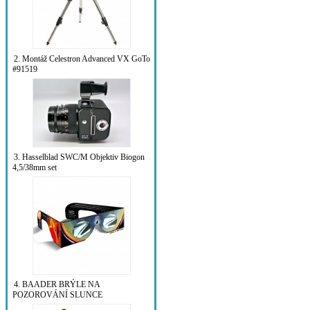
2. Montáž Celestron Advanced VX GoTo
#91519
3. Hasselblad SWC/M Objektiv Biogon
4,5/38mm set
4. BAADER BRÝLE NA
POZOROVÁNÍ SLUNCE