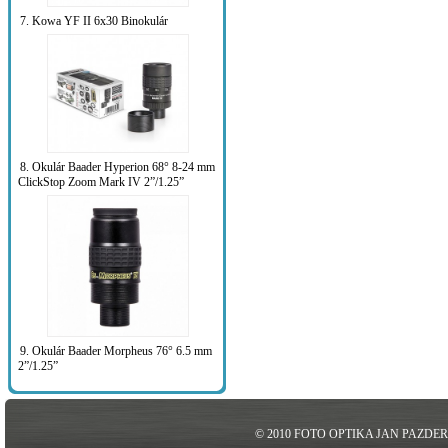
7. Kowa YF II 6x30 Binokulár
8. Okulár Baader Hyperion 68° 8-24 mm
ClickStop Zoom Mark IV 2”/1.25”
9. Okulár Baader Morpheus 76° 6.5 mm
2”/1.25”
© 2010 FOTO OPTIKA JAN PAZDE