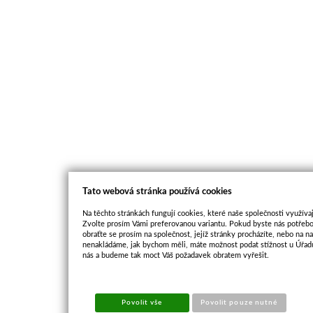
Tato webová stránka používá cookies
Na těchto stránkách fungují cookies, které naše společnosti využívaj
Zvolte prosím Vámi preferovanou variantu. Pokud byste nás potřebo
obraťte se prosím na společnost, jejíž stránky procházíte, nebo na 
nenakládáme, jak bychom měli, máte možnost podat stížnost u Úřadu
nás a budeme tak moct Váš požadavek obratem vyřešit.
Povolit vše
Povolit pouze nutné