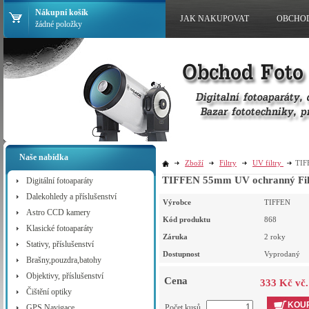
Nákupní košík
JAK NAKUPOVAT
OBCHO
žádné položky
Naše nabídka
Zboží
Filtry
UV filtry
TIF
TIFFEN 55mm UV ochranný Fil
Digitální fotoaparáty
Dalekohledy a příslušenství
Výrobce
TIFFEN
Astro CCD kamery
Kód produktu
868
Klasické fotoaparáty
Záruka
2 roky
Stativy, příslušenství
Dostupnost
Vyprodaný
Brašny,pouzdra,batohy
Objektivy, příslušenství
Cena
333 Kč vč
Čištění optiky
KOUP
GPS Navigace
Počet kusů