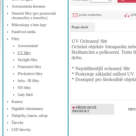
Astronomická literatura
Sluneční filtry (pro pozorování
poslat známému
při
chromosféry a fotosféry)
Mikroskopy a bino lupy
Popis zboží
Paměťová média
Filtry
UV Ochranný filtr
Astronomické
Ochrání objektiv fotoaparátu nebo
škrábancům a poškození. Tento fi
UV filtry
dobu.
Skylight filtry
Polarizační filtry
* Nejoblíbenější ochranný filtr
* Poskytuje základní snížení UV 
Přechodové filtry
* Dostupný pro širokoúhlé objek
Infra - IR filtry
ND filtry
Sady filtrů
Kamery
PŘEDCHOZÍ
Digitální videokamery
TIFF
PRODUKT
Nabíječky, baterie, zdroje
Žárovky
LED žárovky