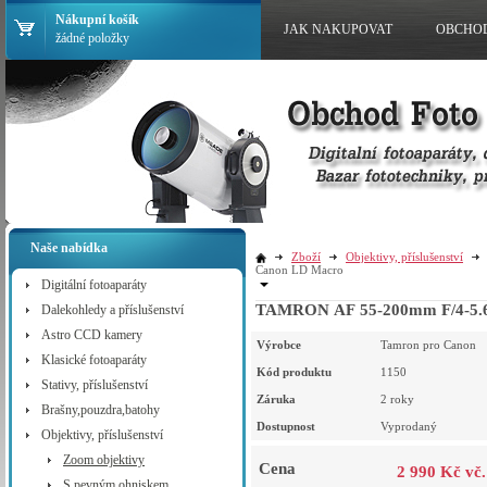
Nákupní košík
JAK NAKUPOVAT
OBCHO
žádné položky
Naše nabídka
Zboží
Objektivy, příslušenství
Canon LD Macro
Digitální fotoaparáty
TAMRON AF 55-200mm F/4-5.6 
Dalekohledy a příslušenství
Astro CCD kamery
Výrobce
Tamron pro Canon
Klasické fotoaparáty
Kód produktu
1150
Stativy, příslušenství
Záruka
2 roky
Brašny,pouzdra,batohy
Dostupnost
Vyprodaný
Objektivy, příslušenství
Zoom objektivy
Cena
2 990 Kč vč
S pevným ohniskem