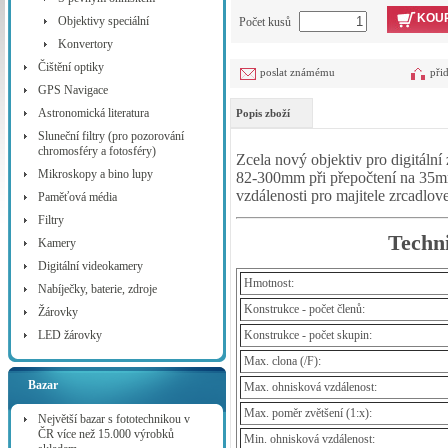
KOUP
Objektivy speciální
Počet kusů
Konvertory
Čištění optiky
poslat známému
při
GPS Navigace
Astronomická literatura
Popis zboží
Sluneční filtry (pro pozorování
chromosféry a fotosféry)
Zcela nový objektiv pro digitáln
Mikroskopy a bino lupy
82-300mm při přepočtení na 35mm
vzdálenosti pro majitele zrcadlov
Paměťová média
Filtry
Techni
Kamery
Digitální videokamery
Hmotnost:
Nabíječky, baterie, zdroje
Konstrukce - počet členů:
Žárovky
LED žárovky
Konstrukce - počet skupin:
Max. clona (/F):
Bazar
Max. ohnisková vzdálenost:
Max. poměr zvětšení (1:x):
Největší bazar s fototechnikou v
ČR více než 15.000 výrobků
Min. ohnisková vzdálenost: