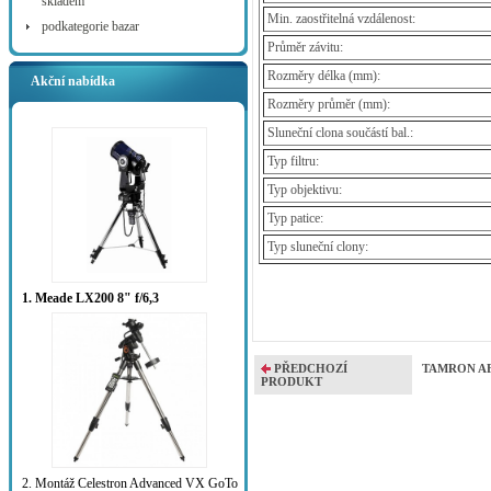
skladem
Min. zaostřitelná vzdálenost:
podkategorie bazar
Průměr závitu:
Rozměry délka (mm):
Akční nabídka
Rozměry průměr (mm):
Sluneční clona součástí bal.:
Typ filtru:
Typ objektivu:
Typ patice:
Typ sluneční clony:
1. Meade LX200 8" f/6,3
PŘEDCHOZÍ
TAMRON AF 5
PRODUKT
2. Montáž Celestron Advanced VX GoTo