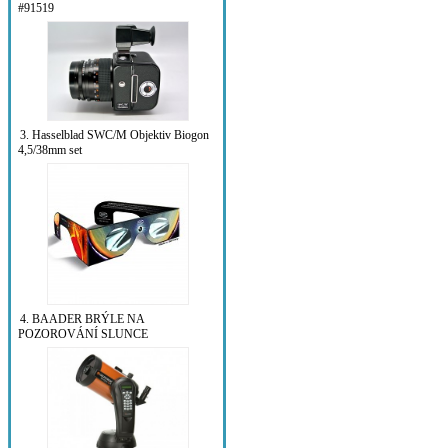
#91519
3. Hasselblad SWC/M Objektiv Biogon
4,5/38mm set
4. BAADER BRÝLE NA
POZOROVÁNÍ SLUNCE