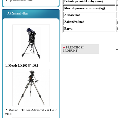
podkategorie bazar
Průměr první díl nohy (mm)
Max. doporučené zatížení (kg)
Akční nabídka
Aretace noh
Zakončení noh
Barva
PŘEDCHOZÍ
V
PRODUKT
1. Meade LX200 8" f/6,3
2. Montáž Celestron Advanced VX GoTo
#91519