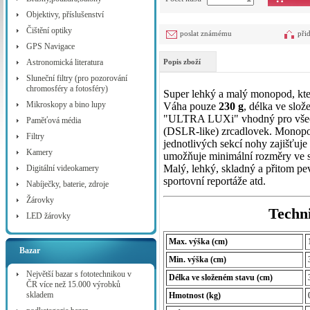
Objektivy, příslušenství
Čištění optiky
poslat známému
při
GPS Navigace
Astronomická literatura
Popis zboží
Sluneční filtry (pro pozorování
chromosféry a fotosféry)
Super lehký a malý monopod, kte
Mikroskopy a bino lupy
Váha pouze
230 g
, délka ve slo
"ULTRA LUXi" vhodný pro vše
Paměťová média
(DSLR-like) zrcadlovek. Monopod 
Filtry
jednotlivých sekcí nohy zajišťu
Kamery
umožňuje minimální rozměry ve 
Malý, lehký, skladný a přitom pev
Digitální videokamery
sportovní reportáže atd.
Nabíječky, baterie, zdroje
Žárovky
Techni
LED žárovky
Max. výška (cm)
Bazar
Min. výška (cm)
Největší bazar s fototechnikou v
Délka ve složeném stavu (cm)
ČR více než 15.000 výrobků
skladem
Hmotnost (kg)