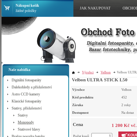
Nákupní košík
JAK NAKUPOVAT
OBCHO
žádné položky
Naše nabídka
Výrobci
Velbon
Velbon ULTR
Velbon ULTRA STICK L50
Digitální fotoaparáty
Dalekohledy a příslušenství
Výrobce
Velbon
Astro CCD kamery
Kód produktu
452
Klasické fotoaparáty
Záruka
2 roky
Stativy, příslušenství
Dostupnost
Na dotaz
Stativy
Monopody
Cena
1 200 Kč vč
Stativové hlavy
KOUP
Brašny,pouzdra,batohy
Počet kusů