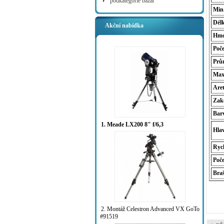
podkategorie bazar
Min
Délk
Akční nabídka
Hmo
Poče
Prů
Max.
Are
Zak
Bar
1. Meade LX200 8" f/6,3
Hlav
Rych
Poč
Bra
2. Montáž Celestron Advanced VX GoTo
#91519