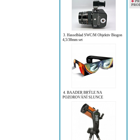
PŘ
PRO
3. Hasselblad SWC/M Objektiv Biogon
4,5/38mm set
4. BAADER BRÝLE NA
POZOROVÁNÍ SLUNCE