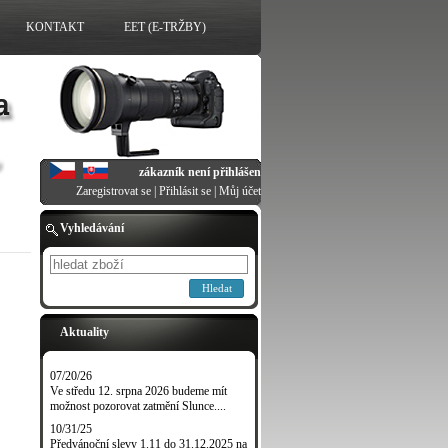
KONTAKT
EET (E-TRŽBY)
zákazník není přihlášen
Zaregistrovat se
|
Přihlásit se
|
Můj účet
Vyhledávání
Hledat
Aktuality
07/20/26
Ve středu 12. srpna 2026 budeme mít
možnost pozorovat zatmění Slunce....
10/31/25
Předvánoční slevy 1.11 do 31.12.2025 na