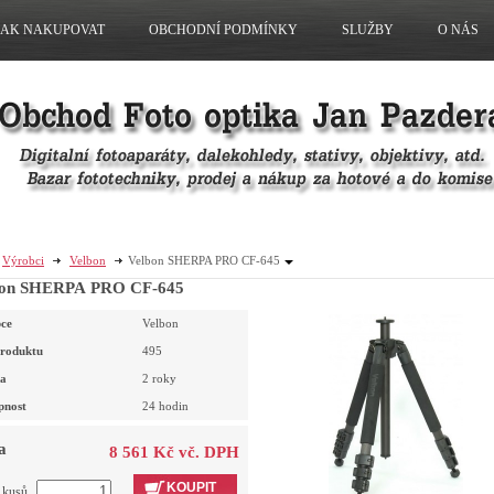
JAK NAKUPOVAT
OBCHODNÍ PODMÍNKY
SLUŽBY
O NÁS
Výrobci
Velbon
Velbon SHERPA PRO CF-645
bon SHERPA PRO CF-645
ce
Velbon
roduktu
495
a
2 roky
pnost
24 hodin
a
8 561 Kč vč. DPH
KOUPIT
t kusů