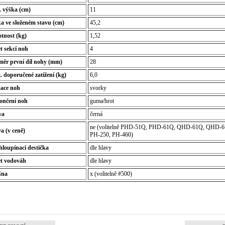
. výška (cm)
11
a ve složeném stavu (cm)
45,2
tnost (kg)
1,52
t sekcí noh
4
měr první díl nohy (mm)
28
 doporučené zatížení (kg)
6,0
tace noh
svorky
ončení noh
guma/hrot
va
černá
ne (volitelně PHD-51Q, PHD-61Q, QHD-61Q, QHD-6
a (v ceně)
PH-250, PH-460)
loupínací destička
dle hlavy
et vodováh
dle hlavy
šna
x (volitelně #500)