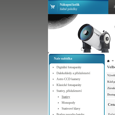
Nákupní košík
žádné položky
Naše nabídka
Vel
Digitální fotoaparáty
Dalekohledy a příslušenství
Výrob
Astro CCD kamery
Kód p
Klasické fotoaparáty
Záruk
Stativy, příslušenství
Dostu
Stativy
Monopody
Cen
Stativové hlavy
Brašny,pouzdra,batohy
Poče