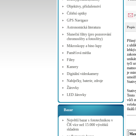
Objektivy, příslušenství
Čištění optiky
p
GPS Navigace
Astronomická literatura
Popis 
Sluneční filtry (pro pozorování
chromosféry a fotosféry)
Přímý
z uhlí
Mikroskopy a bino lupy
lehkýc
Paměťová média
zakonč
unikát
Filtry
tyčí u
Kamery
matnou
je mim
Digitální videokamery
umožňu
Nabíječky, baterie, zdroje
Stativ
Žárovky
Stativ
LED žárovky
Tento 
vůči z
vešeke
škálů 
Bazar
Největší bazar s fototechnikou v
ČR více než 15.000 výrobků
skladem
Max