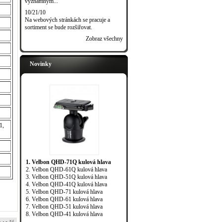
významným...
10/21/10
Na webových stránkách se pracuje a
sortiment se bude rozšiřovat.
Zobraz všechny
Novinky
1,
1. Velbon QHD-71Q kulová hlava
2. Velbon QHD-61Q kulová hlava
3. Velbon QHD-51Q kulová hlava
4. Velbon QHD-41Q kulová hlava
5. Velbon QHD-71 kulová hlava
6. Velbon QHD-61 kulová hlava
7. Velbon QHD-51 kulová hlava
8. Velbon QHD-41 kulová hlava