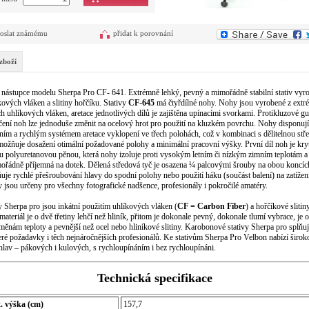
oslat známému
přidat k porovnání
zboží
 nástupce modelu Sherpa Pro CF- 641. Extrémně lehký, pevný a mimořádně stabilní stativ vyr
kových vláken a slitiny hořčíku. Stativy
CF-645
má čtyřdílné nohy. Nohy jsou vyrobené z extr
h uhlíkových vláken, aretace jednotlivých dílů je zajištěna upínacími svorkami. Protikluzové 
ení noh lze jednoduše změnit na ocelový hrot pro použití na kluzkém povrchu. Nohy disponují
ním a rychlým systémem aretace vyklopení ve třech polohách, což v kombinaci s dělitelnou st
možňuje dosažení otimální požadované polohy a minimální pracovní výšky. První díl noh je kry
 polyuretanovou pěnou, která nohy izoluje proti vysokým letním či nízkým zimním teplotám a
ořádně příjemná na dotek. Dělená středová tyč je osazena ¼ palcovými šrouby na obou koncíc
je rychlé přešroubování hlavy do spodní polohy nebo použití háku (součást balení) na zatížen
y jsou určeny pro všechny fotografické nadšence, profesionály i pokročilé amatéry.
y Sherpa pro jsou inkátní použitím uhlíkových vláken (
CF = Carbon Fiber
) a hořčíkové slitiny
materiál je o dvě třetiny lehčí než hliník, přitom je dokonale pevný, dokonale tlumí vybrace, je 
měnám teploty a pevnější než ocel nebo hliníkové slitiny. Karobonové stativy Sherpa pro splňuj
ré požadavky i těch nejnáročnějších profesionálů. Ke stativům Sherpa Pro Velbon nabízí širok
hlav – pákových i kulových, s rychloupínáním i bez rychloupínáni.
Technická specifikace
. výška (cm)
157,7