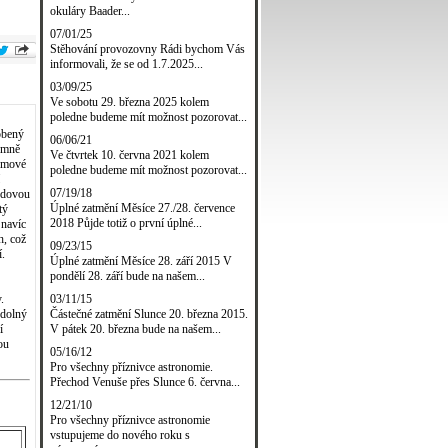
okuláry Baader...
07/01/25
Stěhování provozovny Rádi bychom Vás
informovali, že se od 1.7.2025...
03/09/25
Ve sobotu 29. března 2025 kolem
poledne budeme mít možnost pozorovat...
obený
06/06/21
émně
Ve čtvrtek 10. června 2021 kolem
gumové
poledne budeme mít možnost pozorovat...
07/19/18
ředovou
Úplné zatmění Měsíce 27./28. července
tý
2018 Půjde totiž o první úplné...
 navíc
h, což
09/23/15
í.
Úplné zatmění Měsíce 28. září 2015 V
pondělí 28. září bude na našem...
03/11/15
.
Částečné zatmění Slunce 20. března 2015.
odolný
V pátek 20. března bude na našem...
í
ou
05/16/12
Pro všechny příznivce astronomie.
Přechod Venuše přes Slunce 6. června...
12/21/10
Pro všechny příznivce astronomie
vstupujeme do nového roku s