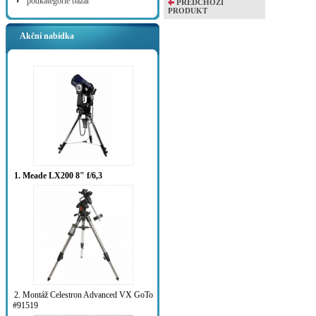
podkategorie bazar
PŘEDCHOZÍ
PRODUKT
Akční nabídka
1. Meade LX200 8" f/6,3
2. Montáž Celestron Advanced VX GoTo
#91519