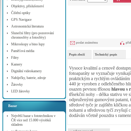
Objektivy, příslušenství
Čištění optiky
GPS Navigace
Astronomická literatura
Sluneční filtry (pro pozorování
chromosféry a fotosféry)
poslat známému
při
Mikroskopy a bino lupy
Paměťová média
Popis zboží
Technický popis
Filtry
Kamery
Vysoce kvalitní a cenově dostupný
Digitální videokamery
fotoaparáty se vyznačuje vynikajíc
Nabíječky, baterie, zdroje
praktickým a rychlým ovládáním 
440 je vyroben z odlehčeného hl
Žárovky
osazen pevnou tříosou
hlavou s
LED žárovky
třísekční nohy - délka stativu v
odpruženými gumovými patami, tl
středové tyče je zajištěn kličko
Bazar
nohami a středovou tyčí zvyšují ce
dodáván včetně pouzdra s ramen
Největší bazar s fototechnikou v
ČR více než 15.000 výrobků
skladem