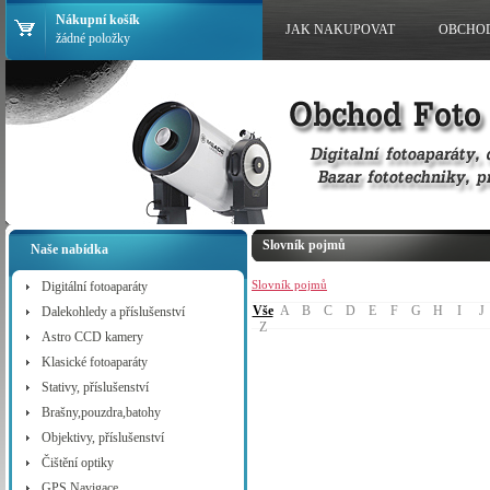
Nákupní košík
JAK NAKUPOVAT
OBCHO
žádné položky
Slovník pojmů
Naše nabídka
Slovník pojmů
Digitální fotoaparáty
Vše
A
B
C
D
E
F
G
H
I
J
Dalekohledy a příslušenství
Z
Astro CCD kamery
Klasické fotoaparáty
Stativy, příslušenství
Brašny,pouzdra,batohy
Objektivy, příslušenství
Čištění optiky
GPS Navigace