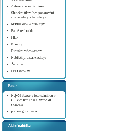
Astronomická literatura
Sluneční filtry (pro pozorování
chromosféry a fotosféry)
Mikroskopy a bino lupy
Paměťová média
Filtry
Kamery
Digitální videokamery
Nabíječky, baterie, zdroje
Žárovky
LED žárovky
Bazar
Největší bazar s fototechnikou v
ČR více než 15.000 výrobků
skladem
podkategorie bazar
Akční nabídka