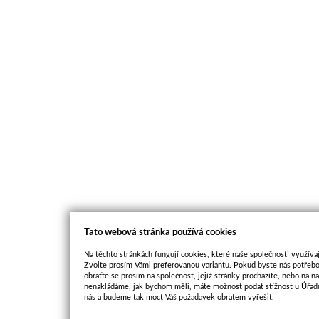
Tato webová stránka používá cookies
Na těchto stránkách fungují cookies, které naše společnosti využívaj
Zvolte prosím Vámi preferovanou variantu. Pokud byste nás potřebo
obraťte se prosím na společnost, jejíž stránky procházíte, nebo na 
nenakládáme, jak bychom měli, máte možnost podat stížnost u Úřadu
nás a budeme tak moct Váš požadavek obratem vyřešit.