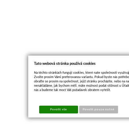
Tato webová stránka používá cookies
Na těchto stránkách fungují cookies, které naše společnosti využívaj
Zvolte prosím Vámi preferovanou variantu. Pokud byste nás potřebo
obraťte se prosím na společnost, jejíž stránky procházíte, nebo na 
nenakládáme, jak bychom měli, máte možnost podat stížnost u Úřadu
nás a budeme tak moct Váš požadavek obratem vyřešit.
Povolit vše
Povolit pouze nutné