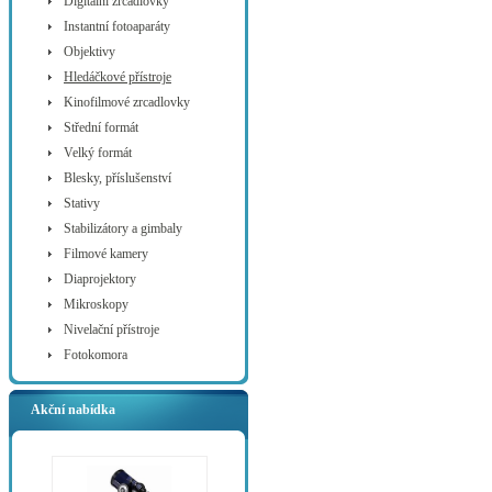
Digitální zrcadlovky
Instantní fotoaparáty
Objektivy
Hledáčkové přístroje
Kinofilmové zrcadlovky
Střední formát
Velký formát
Blesky, příslušenství
Stativy
Stabilizátory a gimbaly
Filmové kamery
Diaprojektory
Mikroskopy
Nivelační přístroje
Fotokomora
Akční nabídka