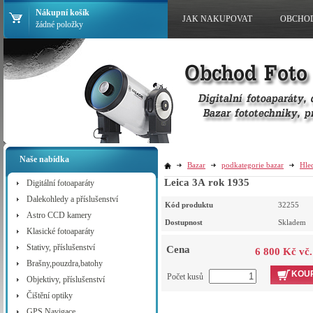
Nákupní košík
JAK NAKUPOVAT
OBCHO
žádné položky
Naše nabídka
Bazar
podkategorie bazar
Hle
Leica 3A rok 1935
Digitální fotoaparáty
Dalekohledy a příslušenství
Kód produktu
32255
Astro CCD kamery
Dostupnost
Skladem
Klasické fotoaparáty
Stativy, příslušenství
Cena
6 800 Kč vč
Brašny,pouzdra,batohy
KOUP
Počet kusů
Objektivy, příslušenství
Čištění optiky
GPS Navigace