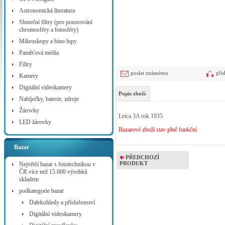
Astronomická literatura
Sluneční filtry (pro pozorování
chromosféry a fotosféry)
Mikroskopy a bino lupy
Paměťová média
Filtry
poslat známému
při
Kamery
Digitální videokamery
Popis zboží
Nabíječky, baterie, zdroje
Žárovky
Leica 3A rok 1935
LED žárovky
Bazarové zboží stav plně funkční
Bazar
PŘEDCHOZÍ
PRODUKT
Největší bazar s fototechnikou v
ČR více než 15.000 výrobků
skladem
podkategorie bazar
Dalekohledy a příslušenství
Digitální videokamery