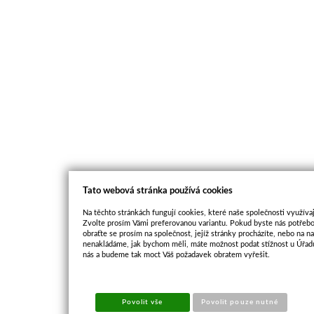
Tato webová stránka používá cookies
Na těchto stránkách fungují cookies, které naše společnosti využívaj
Zvolte prosím Vámi preferovanou variantu. Pokud byste nás potřebo
obraťte se prosím na společnost, jejíž stránky procházíte, nebo na 
nenakládáme, jak bychom měli, máte možnost podat stížnost u Úřadu
nás a budeme tak moct Váš požadavek obratem vyřešit.
Povolit vše
Povolit pouze nutné