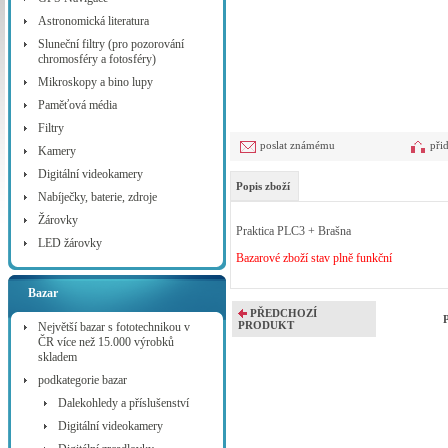
Astronomická literatura
Sluneční filtry (pro pozorování
chromosféry a fotosféry)
Mikroskopy a bino lupy
Paměťová média
Filtry
poslat známému
při
Kamery
Digitální videokamery
Popis zboží
Nabíječky, baterie, zdroje
Žárovky
Praktica PLC3 + Brašna
LED žárovky
Bazarové zboží stav plně funkční
Bazar
PŘEDCHOZÍ
PRODUKT
Největší bazar s fototechnikou v
ČR více než 15.000 výrobků
skladem
podkategorie bazar
Dalekohledy a příslušenství
Digitální videokamery