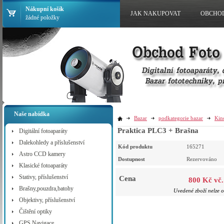
Nákupní košík
JAK NAKUPOVAT
OBCHO
žádné položky
Naše nabídka
Bazar
podkategorie bazar
Kin
Praktica PLC3 + Brašna
Digitální fotoaparáty
Dalekohledy a příslušenství
Kód produktu
165271
Astro CCD kamery
Dostupnost
Rezervováno
Klasické fotoaparáty
Stativy, příslušenství
Cena
800 Kč vč
Brašny,pouzdra,batohy
Uvedené zboží nelze o
Objektivy, příslušenství
Čištění optiky
GPS Navigace