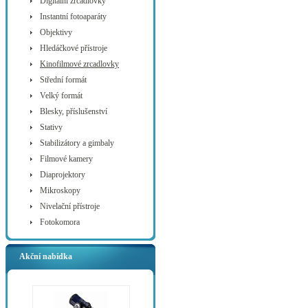
Digitální zrcadlovky
Instantní fotoaparáty
Objektivy
Hledáčkové přístroje
Kinofilmové zrcadlovky
Střední formát
Velký formát
Blesky, příslušenství
Stativy
Stabilizátory a gimbaly
Filmové kamery
Diaprojektory
Mikroskopy
Nivelační přístroje
Fotokomora
Akční nabídka