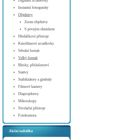
Digitální zrcadlovky
Instantní fotoaparáty
Objektivy
Zoom objektivy
S pevným ohniskem
Hledáčkové přístroje
Kinofilmové zrcadlovky
Střední formát
Velký formát
Blesky, příslušenství
Stativy
Stabilizátory a gimbaly
Filmové kamery
Diaprojektory
Mikroskopy
Nivelační přístroje
Fotokomora
Akční nabídka