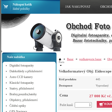
Nákupní košík
JAK NAKUPOVAT
OBCHO
žádné položky
Naše nabídka
Bazar
podkategorie bazar
Obj
Paris
Digitální fotoaparáty
Velkoformatový Obj: Eidoscope
Dalekohledy a příslušenství
Astro CCD kamery
Kód produktu
445
Klasické fotoaparáty
Dostupnost
Vyprodaný
Stativy, příslušenství
Brašny,pouzdra,batohy
Cena
27 000 Kč vč
Objektivy, příslušenství
KOUP
Počet kusů
Čištění optiky
GPS Navigace