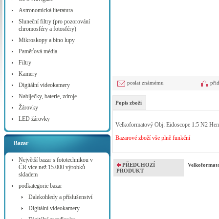
Astronomická literatura
Sluneční filtry (pro pozorování
chromosféry a fotosféry)
Mikroskopy a bino lupy
Paměťová média
Filtry
Kamery
poslat známému
při
Digitální videokamery
Nabíječky, baterie, zdroje
Popis zboží
Žárovky
LED žárovky
Velkoformatový Obj: Eidoscope 1:5 N2 Her
Bazarové zboží vše plně funkční
Bazar
Největší bazar s fototechnikou v
PŘEDCHOZÍ
Velkoformat
ČR více než 15.000 výrobků
PRODUKT
skladem
podkategorie bazar
Dalekohledy a příslušenství
Digitální videokamery