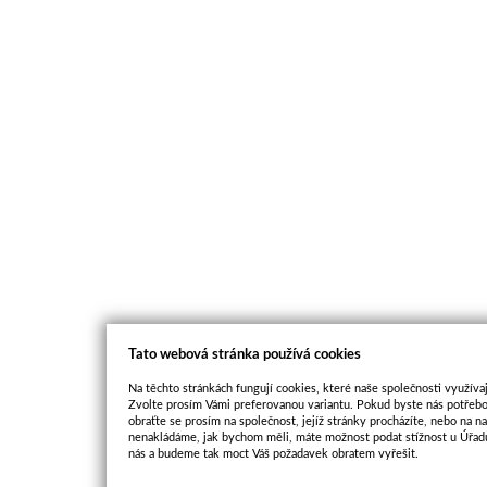
Tato webová stránka používá cookies
Na těchto stránkách fungují cookies, které naše společnosti využívaj
Zvolte prosím Vámi preferovanou variantu. Pokud byste nás potřebo
obraťte se prosím na společnost, jejíž stránky procházíte, nebo na 
nenakládáme, jak bychom měli, máte možnost podat stížnost u Úřadu
nás a budeme tak moct Váš požadavek obratem vyřešit.