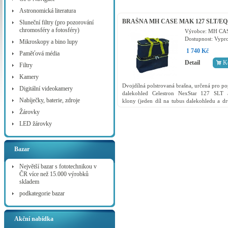
Astronomická literatura
BRAŠNA MH CASE MAK 127 SLT/EQ
Sluneční filtry (pro pozorování
chromosféry a fotosféry)
Výrobce:
MH CA
Dostupnost:
Vypr
Mikroskopy a bino lupy
1 740 Kč
Paměťová média
Detail
K
Filtry
Kamery
Dvojdílná polstrovaná brašna, určená pro po
Digitální videokamery
dalekohled Celestron NexStar 127 SLT 
Nabíječky, baterie, zdroje
klony (jeden díl na tubus dalekohledu a d
polo vidlicovou montáž, případně varian
Žárovky
složenou hlavu...
LED žárovky
Bazar
Největší bazar s fototechnikou v
ČR více než 15.000 výrobků
skladem
podkategorie bazar
Akční nabídka