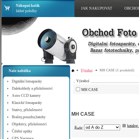
Nákupní košík
JAK NAKUPOVAT
OBCHO
žádné položky
Výrobci
MH CASE
(1 produktů)
Naše nabídka
Výrobci
Digitální fotoaparáty
Dalekohledy a příslušenství
MH CASE
Astro CCD kamery
Klasické fotoaparáty
Stativy, příslušenství
MH CASE
Brašny,pouzdra,batohy
Objektivy, příslušenství
katalog
Řadit:
Čištění optiky
GPS Navigace