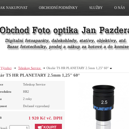
JAK NAKUPOVAT
OBCHODNÍ PODMÍNKY
SLUŽBY
O NÁS
Výrobci
Teleskop Service
Okulár TS HR PLANETARY 2.5mm 1,25'' 60°
lár TS HR PLANETARY 2.5mm 1,25'' 60°
ce
Teleskop Service
roduktu
HR2
a
2 roky
pnost
Dočasně vyprodaný
a
1 920 Kč vč. DPH
KOUPIT
t kusů