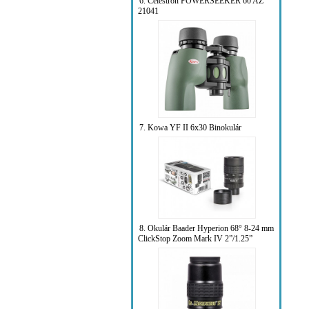
6. Celestron POWERSEEKER 60 AZ
21041
7. Kowa YF II 6x30 Binokulár
8. Okulár Baader Hyperion 68° 8-24 mm
ClickStop Zoom Mark IV 2”/1.25”