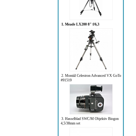
1. Meade LX200 8" f/6,3
2. Montáž Celestron Advanced VX GoTo
#91519
3. Hasselblad SWC/M Objektiv Biogon
4,5/38mm set