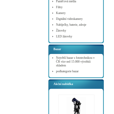
Paměťová média
Filtry
Kamery
Digitální videokamery
Nabíječky, baterie, zdroje
Žárovky
LED žárovky
Bazar
Největší bazar s fototechnikou v
ČR více než 15.000 výrobků
skladem
podkategorie bazar
Akční nabídka