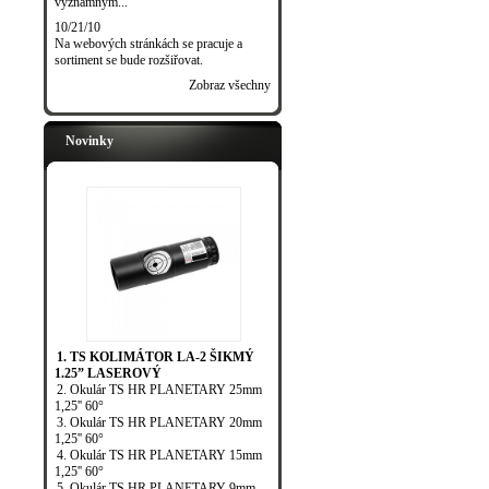
významným...
10/21/10
Na webových stránkách se pracuje a
sortiment se bude rozšiřovat.
Zobraz všechny
Novinky
1. TS KOLIMÁTOR LA-2 ŠIKMÝ
1.25” LASEROVÝ
2. Okulár TS HR PLANETARY 25mm
1,25'' 60°
3. Okulár TS HR PLANETARY 20mm
1,25'' 60°
4. Okulár TS HR PLANETARY 15mm
1,25'' 60°
5. Okulár TS HR PLANETARY 9mm