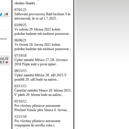
okuláry Baader...
07/01/25
Stěhování provozovny Rádi bychom Vás
informovali, že se od 1.7.2025...
03/09/25
Ve sobotu 29. března 2025 kolem
poledne budeme mít možnost pozorovat...
enost
06/06/21
Ve čtvrtek 10. června 2021 kolem
poledne budeme mít možnost pozorovat...
07/19/18
DALŠÍ
Úplné zatmění Měsíce 27./28. července
KT
2018 Půjde totiž o první úplné...
09/23/15
Úplné zatmění Měsíce 28. září 2015 V
pondělí 28. září bude na našem...
03/11/15
Částečné zatmění Slunce 20. března 2015.
V pátek 20. března bude na našem...
05/16/12
Pro všechny příznivce astronomie.
Přechod Venuše přes Slunce 6. června...
12/21/10
Pro všechny příznivce astronomie
vstupujeme do nového roku s