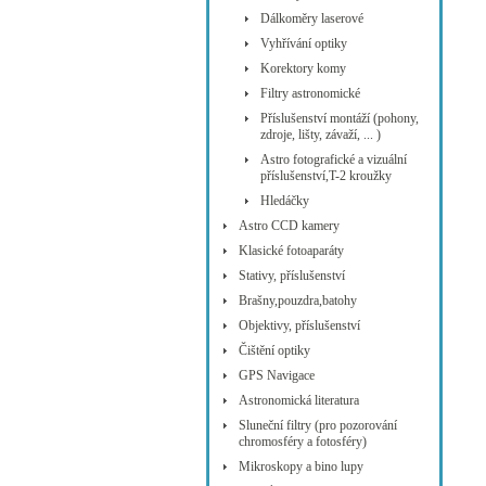
Dálkoměry laserové
Vyhřívání optiky
Korektory komy
Filtry astronomické
Příslušenství montáží (pohony,
zdroje, lišty, závaží, ... )
Astro fotografické a vizuální
příslušenství,T-2 kroužky
Hledáčky
Astro CCD kamery
Klasické fotoaparáty
Stativy, příslušenství
Brašny,pouzdra,batohy
Objektivy, příslušenství
Čištění optiky
GPS Navigace
Astronomická literatura
Sluneční filtry (pro pozorování
chromosféry a fotosféry)
Mikroskopy a bino lupy