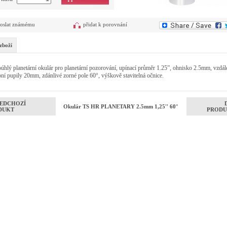
oslat známému
přidat k porovnání
zboží
úhlý planetární okulár pro planetární pozorování, upínací průměr 1.25”, ohnisko 2.5mm, vzdál
ní pupily 20mm, zdánlivé zorné pole 60°, výškově stavitelná očnice.
EDCHOZÍ
Okulár TS HR PLANETARY 2.5mm 1,25'' 60°
DUKT
PRODU