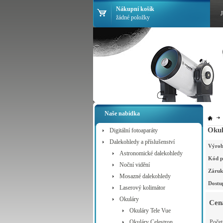
Nákupní košík
žádné položky
Naše nabídka
Oku
Digitální fotoaparáty
Dalekohledy a příslušenství
Výrob
Astronomické dalekohledy
Kód p
Noční vidění
Záruk
Mosazné dalekohledy
Dostu
Laserový kolimátor
Okuláry
Cen
Okuláry Tele Vue
Okuláry Celestron
Poče