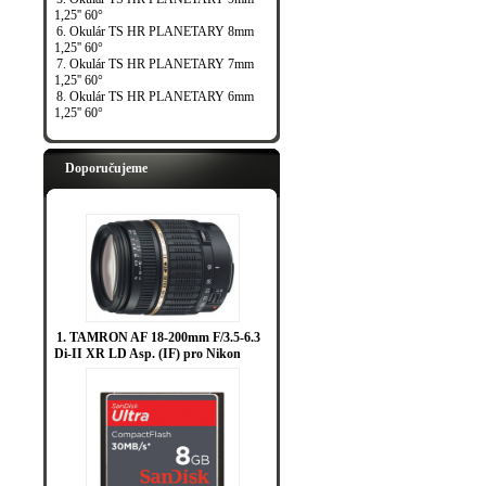
1,25'' 60°
6. Okulár TS HR PLANETARY 8mm
1,25'' 60°
7. Okulár TS HR PLANETARY 7mm
1,25'' 60°
8. Okulár TS HR PLANETARY 6mm
1,25'' 60°
Doporučujeme
1. TAMRON AF 18-200mm F/3.5-6.3
Di-II XR LD Asp. (IF) pro Nikon