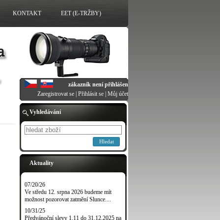
KONTAKT
EET (E-TRŽBY)
zákazník není přihlášen
Zaregistrovat se
|
Přihlásit se
|
Můj účet
Vyhledávání
Hledat
Aktuality
07/20/26
Ve středu 12. srpna 2026 budeme mít
možnost pozorovat zatmění Slunce....
10/31/25
Předvánoční slevy 1.11 do 31.12.2025 na