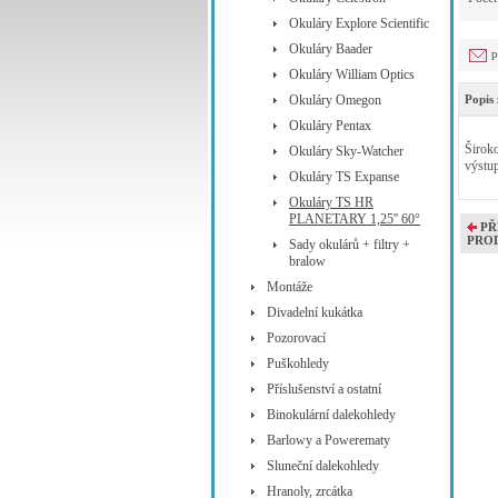
Okuláry Explore Scientific
Okuláry Baader
p
Okuláry William Optics
Okuláry Omegon
Popis 
Okuláry Pentax
Široko
Okuláry Sky-Watcher
výstup
Okuláry TS Expanse
Okuláry TS HR
PLANETARY 1,25'' 60°
PŘ
PRO
Sady okulárů + filtry +
bralow
Montáže
Divadelní kukátka
Pozorovací
Puškohledy
Příslušenství a ostatní
Binokulární dalekohledy
Barlowy a Powerematy
Sluneční dalekohledy
Hranoly, zrcátka