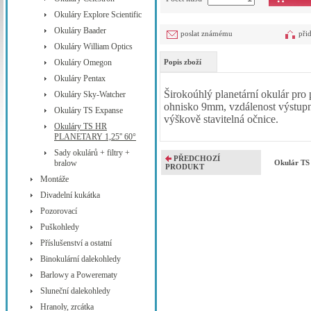
Okuláry Explore Scientific
Okuláry Baader
poslat známému
při
Okuláry William Optics
Okuláry Omegon
Popis zboží
Okuláry Pentax
Širokoúhlý planetární okulár pro 
Okuláry Sky-Watcher
ohnisko 9mm, vzdálenost výstupn
Okuláry TS Expanse
výškově stavitelná očnice.
Okuláry TS HR
PLANETARY 1,25'' 60°
Sady okulárů + filtry +
PŘEDCHOZÍ
bralow
Okulár T
PRODUKT
Montáže
Divadelní kukátka
Pozorovací
Puškohledy
Příslušenství a ostatní
Binokulární dalekohledy
Barlowy a Powerematy
Sluneční dalekohledy
Hranoly, zrcátka