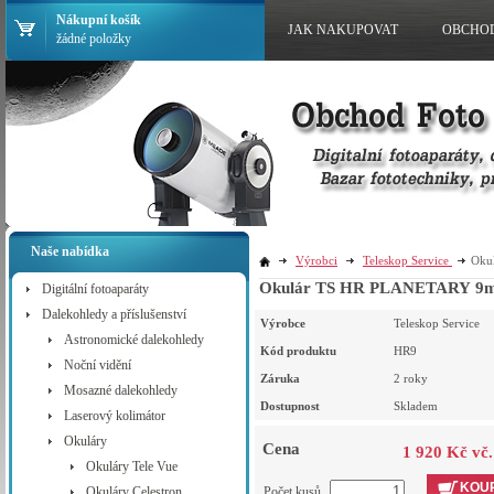
Nákupní košík
JAK NAKUPOVAT
OBCHO
žádné položky
Naše nabídka
Výrobci
Teleskop Service
Oku
Okulár TS HR PLANETARY 9mm
Digitální fotoaparáty
Dalekohledy a příslušenství
Výrobce
Teleskop Service
Astronomické dalekohledy
Kód produktu
HR9
Noční vidění
Záruka
2 roky
Mosazné dalekohledy
Dostupnost
Skladem
Laserový kolimátor
Okuláry
Cena
1 920 Kč vč
Okuláry Tele Vue
KOUP
Okuláry Celestron
Počet kusů