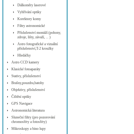
Dálkoměry laserové
Vyhřívání optiky
Korektory komy
Filtry astronomické
Příslušenství montáží (pohony,
zdroje, lišty, závaží, ... )
Astro fotografické a vizuální
příslušenství,T-2 kroužky
Hledáčky
Astro CCD kamery
Klasické fotoaparáty
Stativy, příslušenství
Brašny,pouzdra,batohy
Objektivy, příslušenství
Čištění optiky
GPS Navigace
Astronomická literatura
Sluneční filtry (pro pozorování
chromosféry a fotosféry)
Mikroskopy a bino lupy