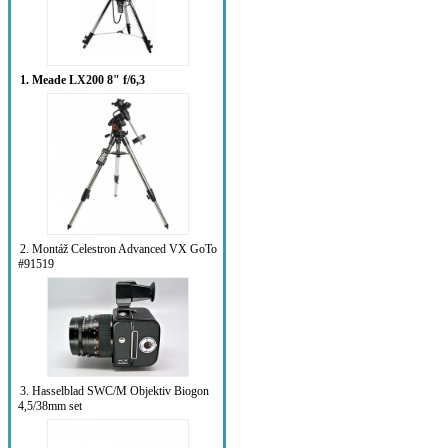
1. Meade LX200 8" f/6,3
2. Montáž Celestron Advanced VX GoTo
#91519
3. Hasselblad SWC/M Objektiv Biogon
4,5/38mm set