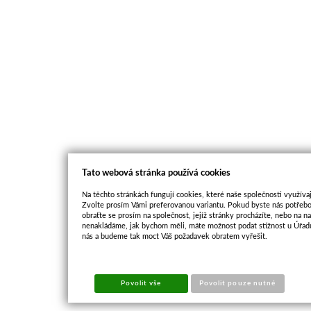
Tato webová stránka používá cookies
Na těchto stránkách fungují cookies, které naše společnosti využívaj
Zvolte prosím Vámi preferovanou variantu. Pokud byste nás potřebo
obraťte se prosím na společnost, jejíž stránky procházíte, nebo na 
nenakládáme, jak bychom měli, máte možnost podat stížnost u Úřadu
nás a budeme tak moct Váš požadavek obratem vyřešit.
Povolit vše
Povolit pouze nutné