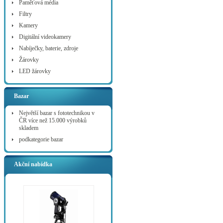
Paměťová média
Filtry
Kamery
Digitální videokamery
Nabíječky, baterie, zdroje
Žárovky
LED žárovky
Bazar
Největší bazar s fototechnikou v
ČR více než 15.000 výrobků
skladem
podkategorie bazar
Akční nabídka