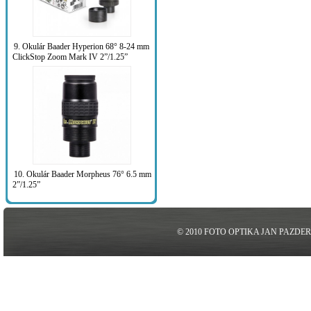
9. Okulár Baader Hyperion 68° 8-24 mm
ClickStop Zoom Mark IV 2”/1.25”
10. Okulár Baader Morpheus 76° 6.5 mm
2”/1.25”
© 2010 FOTO OPTIKA JAN PAZDE