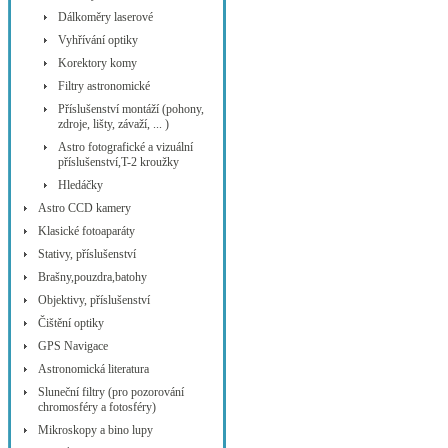
Dálkoměry laserové
Vyhřívání optiky
Korektory komy
Filtry astronomické
Příslušenství montáží (pohony,
zdroje, lišty, závaží, ... )
Astro fotografické a vizuální
příslušenství,T-2 kroužky
Hledáčky
Astro CCD kamery
Klasické fotoaparáty
Stativy, příslušenství
Brašny,pouzdra,batohy
Objektivy, příslušenství
Čištění optiky
GPS Navigace
Astronomická literatura
Sluneční filtry (pro pozorování
chromosféry a fotosféry)
Mikroskopy a bino lupy