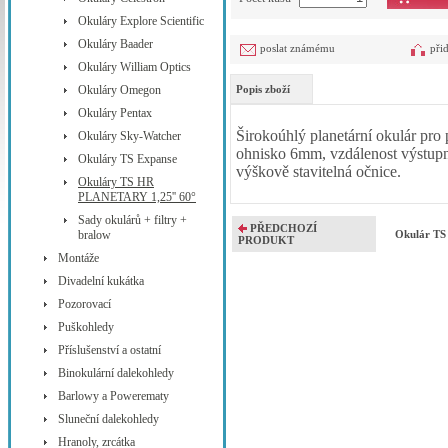
Okuláry Explore Scientific
Okuláry Baader
poslat známému
při
Okuláry William Optics
Okuláry Omegon
Popis zboží
Okuláry Pentax
Širokoúhlý planetární okulár pro 
Okuláry Sky-Watcher
ohnisko 6mm, vzdálenost výstupn
Okuláry TS Expanse
výškově stavitelná očnice.
Okuláry TS HR
PLANETARY 1,25'' 60°
Sady okulárů + filtry +
PŘEDCHOZÍ
bralow
Okulár T
PRODUKT
Montáže
Divadelní kukátka
Pozorovací
Puškohledy
Příslušenství a ostatní
Binokulární dalekohledy
Barlowy a Powerematy
Sluneční dalekohledy
Hranoly, zrcátka