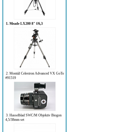
1. Meade LX200 8" f/6,3
2. Montáž Celestron Advanced VX GoTo
#91519
3. Hasselblad SWC/M Objektiv Biogon
4,5/38mm set