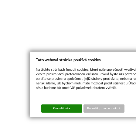
Tato webová stránka používá cookies
Na těchto stránkách fungují cookies, které naše společnosti využívaj
Zvolte prosím Vámi preferovanou variantu. Pokud byste nás potřebo
obraťte se prosím na společnost, jejíž stránky procházíte, nebo na 
nenakládáme, jak bychom měli, máte možnost podat stížnost u Úřadu
nás a budeme tak moct Váš požadavek obratem vyřešit.
Povolit vše
Povolit pouze nutné