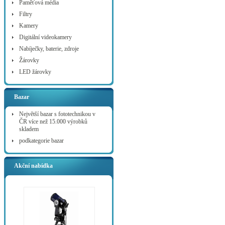
Paměťová média
Filtry
Kamery
Digitální videokamery
Nabíječky, baterie, zdroje
Žárovky
LED žárovky
Bazar
Největší bazar s fototechnikou v
ČR více než 15.000 výrobků
skladem
podkategorie bazar
Akční nabídka