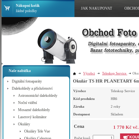
Nákupní košík
JAK NAKUPOVAT
OBCHO
žádné položky
Naše nabídka
Výrobci
Teleskop Service
Oku
Okulár TS HR PLANETARY 6mm
Digitální fotoaparáty
Dalekohledy a příslušenství
Výrobce
Teleskop Service
Astronomické dalekohledy
Kód produktu
HR6
Noční vidění
Záruka
2 roky
Mosazné dalekohledy
Dostupnost
Skladem
Laserový kolimátor
Okuláry
Cena
1 770 Kč vč
Okuláry Tele Vue
KOUP
Okuláry Celestron
Počet kusů