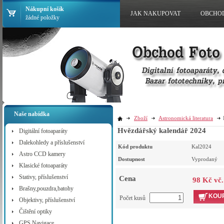
Nákupní košík
JAK NAKUPOVAT
OBCHO
žádné položky
Naše nabídka
Zboží
Astronomická literatura
Hvězdářský kalendář 2024
Digitální fotoaparáty
Dalekohledy a příslušenství
Kód produktu
Kal2024
Astro CCD kamery
Dostupnost
Vyprodaný
Klasické fotoaparáty
Stativy, příslušenství
Cena
98 Kč vč
Brašny,pouzdra,batohy
KOUP
Počet kusů
Objektivy, příslušenství
Čištění optiky
GPS Navigace