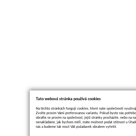
Tato webová stránka používá cookies
Na těchto stránkách fungují cookies, které naše společnosti využívaj
Zvolte prosím Vámi preferovanou variantu. Pokud byste nás potřebo
obraťte se prosím na společnost, jejíž stránky procházíte, nebo na 
nenakládáme, jak bychom měli, máte možnost podat stížnost u Úřadu
nás a budeme tak moct Váš požadavek obratem vyřešit.