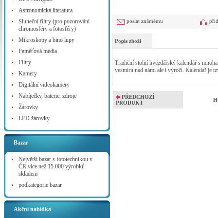
Astronomická literatura
Sluneční filtry (pro pozorování
poslat známému
při
chromosféry a fotosféry)
Mikroskopy a bino lupy
Popis zboží
Paměťová média
Filtry
Tradiční stolní hvězdářský kalendář s mnoha 
vesmíru nad námi ale i výročí. Kalendář je t
Kamery
Digitální videokamery
Nabíječky, baterie, zdroje
PŘEDCHOZÍ
H
PRODUKT
Žárovky
LED žárovky
Bazar
Největší bazar s fototechnikou v
ČR více než 15.000 výrobků
skladem
podkategorie bazar
Akční nabídka