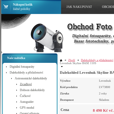
Nákupní košík
JAK NAKUPOVAT
OBCHO
žádné položky
Naše nabídka
Zboží
Dalekohledy a příslušenství
Levenhuk Skyline BASE 110S
Digitální fotoaparáty
Dalekohled Levenhuk Skyline B
Dalekohledy a příslušenství
Astronomické dalekohledy
Výrobce
Levenhuk
Zrcadlové
Kód produktu
LV73800
Dobson dalekohledy
Záruka
2 roky
Čočkové
Dostupnost
Skladem
Autoguider
GPS modul
Cena
8 490 Kč vč
Ostatní přístroje