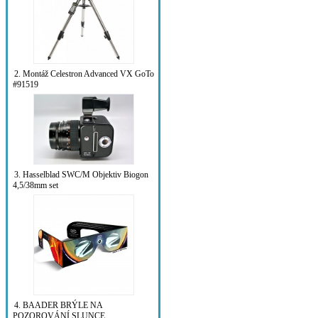
2. Montáž Celestron Advanced VX GoTo
#91519
3. Hasselblad SWC/M Objektiv Biogon
4,5/38mm set
4. BAADER BRÝLE NA
POZOROVÁNÍ SLUNCE