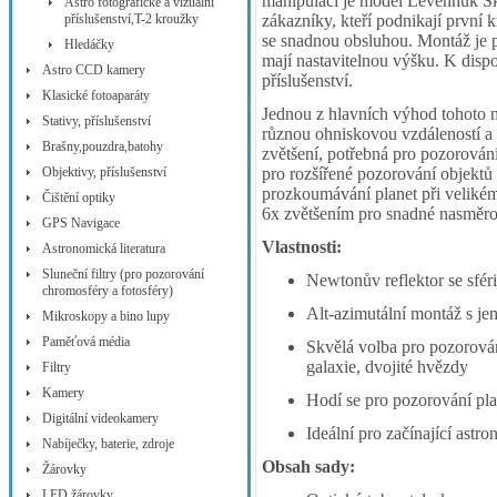
manipulaci je model Levenhuk S
Astro fotografické a vizuální
příslušenství,T-2 kroužky
zákazníky, kteří podnikají první 
se snadnou obsluhou. Montáž je p
Hledáčky
mají nastavitelnou výšku. K dispo
Astro CCD kamery
příslušenství.
Klasické fotoaparáty
Jednou z hlavních výhod tohoto m
Stativy, příslušenství
různou ohniskovou vzdáleností 
Brašny,pouzdra,batohy
zvětšení, potřebná pro pozorová
Objektivy, příslušenství
pro rozšířené pozorování objektů
prozkoumávání planet při velikém
Čištění optiky
6x zvětšením pro snadné nasměro
GPS Navigace
Vlastnosti:
Astronomická literatura
Sluneční filtry (pro pozorování
Newtonův reflektor se sfé
chromosféry a fotosféry)
Alt-azimutální montáž s j
Mikroskopy a bino lupy
Paměťová média
Skvělá volba pro pozorován
galaxie, dvojité hvězdy
Filtry
Kamery
Hodí se pro pozorování pla
Digitální videokamery
Ideální pro začínající ast
Nabíječky, baterie, zdroje
Obsah sady:
Žárovky
LED žárovky