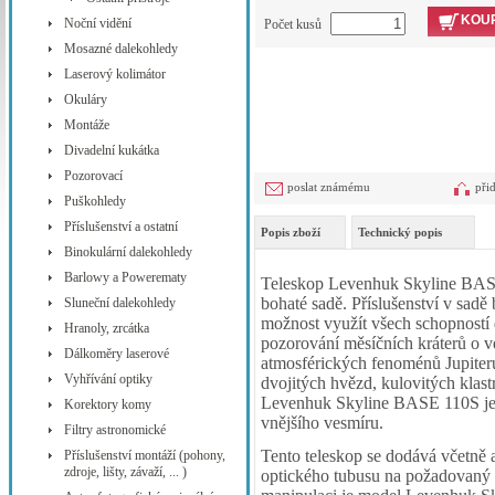
KOUP
Noční vidění
Počet kusů
Mosazné dalekohledy
Laserový kolimátor
Okuláry
Montáže
Divadelní kukátka
Pozorovací
poslat známému
při
Puškohledy
Příslušenství a ostatní
Popis zboží
Technický popis
Binokulární dalekohledy
Barlowy a Powerematy
Teleskop Levenhuk Skyline BASE
bohaté sadě. Příslušenství v sadě
Sluneční dalekohledy
možnost využít všech schopností
Hranoly, zrcátka
pozorování měsíčních kráterů o ve
Dálkoměry laserové
atmosférických fenoménů Jupiteru
Vyhřívání optiky
dvojitých hvězd, kulovitých klast
Levenhuk Skyline BASE 110S je 
Korektory komy
vnějšího vesmíru.
Filtry astronomické
Tento teleskop se dodává včetně
Příslušenství montáží (pohony,
zdroje, lišty, závaží, ... )
optického tubusu na požadovaný o