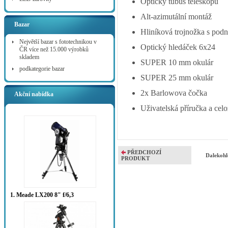
Optický tubus teleskopu
Alt-azimutální montáž
Bazar
Hliníková trojnožka s podn
Největší bazar s fototechnikou v
Optický hledáček 6x24
ČR více než 15.000 výrobků
skladem
SUPER 10 mm okulár
podkategorie bazar
SUPER 25 mm okulár
2x Barlowova čočka
Akční nabídka
Uživatelská příručka a celo
PŘEDCHOZÍ
Dalekohl
PRODUKT
1. Meade LX200 8" f/6,3