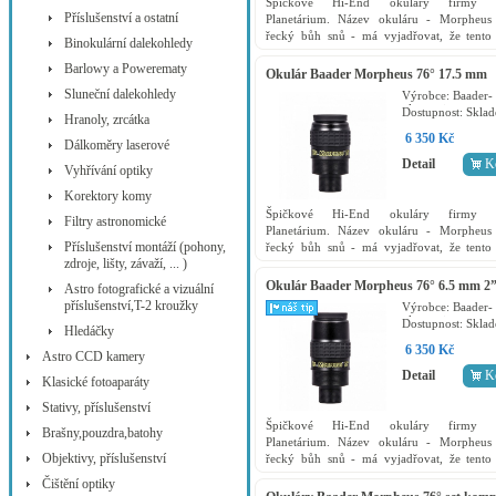
Špičkové Hi-End okuláry firmy B
Příslušenství a ostatní
Planetárium. Název okuláru - Morpheus 
řecký bůh snů - má vyjadřovat, že tento
Binokulární dalekohledy
splní všechna přání a požadavky, klad
Barlowy a Powerematy
moderní okuláry. Skutečné zorné...
Okulár Baader Morpheus 76° 17.5 mm
2”/1.25”
Sluneční dalekohledy
Výrobce:
Baader-
planetarium
Dostupnost:
Skla
Hranoly, zrcátka
6 350 Kč
Dálkoměry laserové
Detail
K
Vyhřívání optiky
Korektory komy
Špičkové Hi-End okuláry firmy B
Filtry astronomické
Planetárium. Název okuláru - Morpheus 
Příslušenství montáží (pohony,
řecký bůh snů - má vyjadřovat, že tento
zdroje, lišty, závaží, ... )
splní všechna přání a požadavky, klad
moderní okuláry. Skutečné zorné...
Okulár Baader Morpheus 76° 6.5 mm 2”
Astro fotografické a vizuální
příslušenství,T-2 kroužky
Výrobce:
Baader-
planetarium
Dostupnost:
Skla
Hledáčky
6 350 Kč
Astro CCD kamery
Detail
K
Klasické fotoaparáty
Stativy, příslušenství
Špičkové Hi-End okuláry firmy B
Brašny,pouzdra,batohy
Planetárium. Název okuláru - Morpheus 
Objektivy, příslušenství
řecký bůh snů - má vyjadřovat, že tento
splní všechna přání a požadavky, klad
Čištění optiky
moderní okuláry. Skutečné zorné...