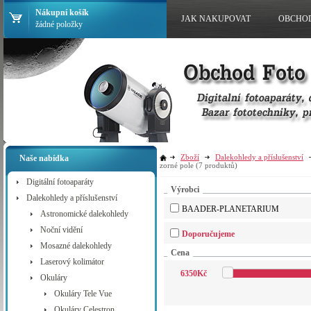
Nákupní košík
JAK NAKUPOVAT
OBCHO
žádné položky
Zboží
Dalekohledy a příslušenství
Naše nabídka
zorné pole
(7 produktů)
Digitální fotoaparáty
Výrobci
Dalekohledy a příslušenství
BAADER-PLANETARIUM
Astronomické dalekohledy
Noční vidění
Doporučujeme
Mosazné dalekohledy
Cena
Laserový kolimátor
6350
Kč
Okuláry
Okuláry Tele Vue
Okuláry Celestron