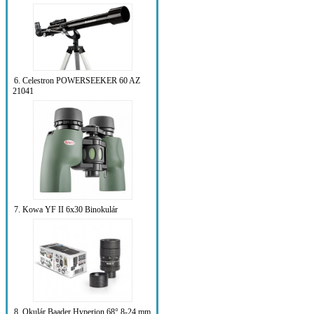
6. Celestron POWERSEEKER 60 AZ
21041
7. Kowa YF II 6x30 Binokulár
8. Okulár Baader Hyperion 68° 8-24 mm