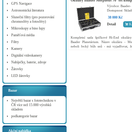
Okuláry Baader Morpheus 76° set komp
GPS Navigace
6ks
Výrobce:
Baader-
planetarium
Astronomická literatura
Dostupnost:
Skla
Sluneční filtry (pro pozorování
38 000 Kč
chromosféry a fotosféry)
Detail
K
Mikroskopy a bino lupy
Paměťová média
Kompletní sada špičkové Hi-End okuláry
Filtry
Baader Planetárium. Název okuláru - Mo
neboli řecký bůh snů - má vyjadřovat, ž
Kamery
okulár splní všechna přání a požadavky, kla
moderní okuláry....
Digitální videokamery
Nabíječky, baterie, zdroje
Žárovky
LED žárovky
Bazar
Největší bazar s fototechnikou v
ČR více než 15.000 výrobků
skladem
podkategorie bazar
Akční nabídka