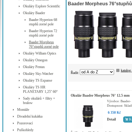
Baader Morpheus 76°stupňů
Okuláry Explore Scientific
Okuláry Baader
Baader Hyperion 68
stupňů zorné pole
Baader Hyperion 72
stupňů zorné pole
Baader Morpheus
76°stupňů zorné pole
Okuláry William Optics
Okuláry Omegon
Okuláry Pentax
katalog
Řadit:
Okuláry Sky-Watcher
Okuláry TS Expanse
Okuláry TS HR
PLANETARY 1,25'' 60°
Okulár Baader Morpheus 76° 12.5 mm
Sady okulárů + filtry +
2”/1.25”
Výrobce:
Baader-
bralow
planetarium
Dostupnost:
Skla
Montáže
6 350 Kč
Divadelní kukátka
Detail
K
Pozorovací
Puškohledy