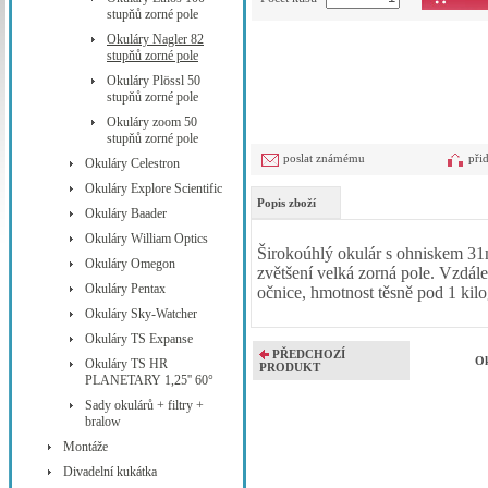
stupňů zorné pole
Okuláry Nagler 82
stupňů zorné pole
Okuláry Plössl 50
stupňů zorné pole
Okuláry zoom 50
stupňů zorné pole
poslat známému
při
Okuláry Celestron
Okuláry Explore Scientific
Popis zboží
Okuláry Baader
Okuláry William Optics
Širokoúhlý okulár s ohniskem 3
Okuláry Omegon
zvětšení velká zorná pole. Vzdá
Okuláry Pentax
očnice, hmotnost těsně pod 1 kil
Okuláry Sky-Watcher
Okuláry TS Expanse
PŘEDCHOZÍ
Ok
Okuláry TS HR
PRODUKT
PLANETARY 1,25'' 60°
Sady okulárů + filtry +
bralow
Montáže
Divadelní kukátka