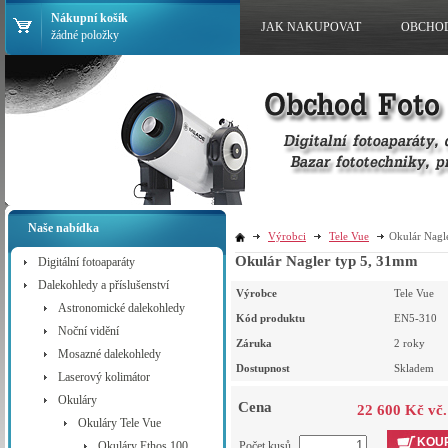
Nákupní košík
JAK NAKUPOVAT
OBCHO
žádné položky
Naše nabídka
Výrobci
Tele Vue
Okulár Nagl
Okulár Nagler typ 5, 31mm
Digitální fotoaparáty
Dalekohledy a příslušenství
Výrobce
Tele Vue
Astronomické dalekohledy
Kód produktu
EN5-310
Noční vidění
Záruka
2 roky
Mosazné dalekohledy
Dostupnost
Skladem
Laserový kolimátor
Okuláry
Cena
22 600 Kč vč
Okuláry Tele Vue
KOUP
Okuláry Ethos 100
Počet kusů