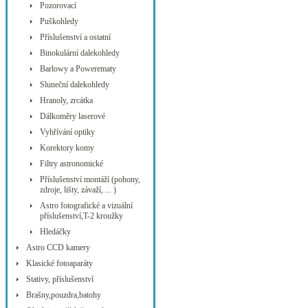
Pozorovací
Puškohledy
Příslušenství a ostatní
Binokulární dalekohledy
Barlowy a Powerematy
Sluneční dalekohledy
Hranoly, zrcátka
Dálkoměry laserové
Vyhřívání optiky
Korektory komy
Filtry astronomické
Příslušenství montáží (pohony,
zdroje, lišty, závaží, ... )
Astro fotografické a vizuální
příslušenství,T-2 kroužky
Hledáčky
Astro CCD kamery
Klasické fotoaparáty
Stativy, příslušenství
Brašny,pouzdra,batohy