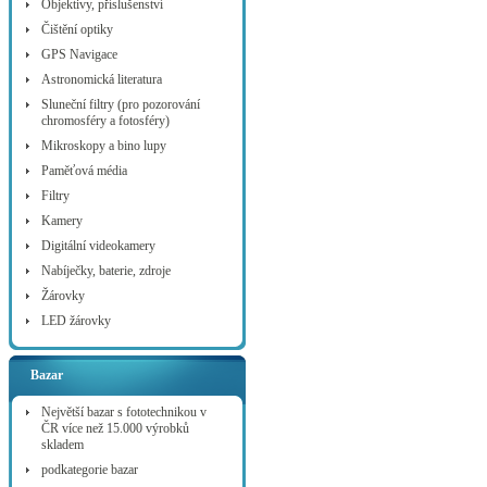
Objektivy, příslušenství
Čištění optiky
GPS Navigace
Astronomická literatura
Sluneční filtry (pro pozorování
chromosféry a fotosféry)
Mikroskopy a bino lupy
Paměťová média
Filtry
Kamery
Digitální videokamery
Nabíječky, baterie, zdroje
Žárovky
LED žárovky
Bazar
Největší bazar s fototechnikou v
ČR více než 15.000 výrobků
skladem
podkategorie bazar