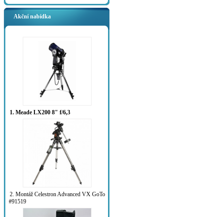
Akční nabídka
1. Meade LX200 8" f/6,3
2. Montáž Celestron Advanced VX GoTo
#91519