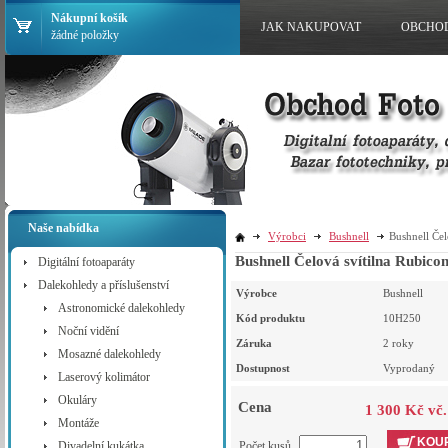
Nákupní košík
JAK NAKUPOVAT
OBCHO
žádné položky
Naše nabídka
Výrobci
Bushnell
Bushnell Če
Bushnell Čelová svítilna Rubic
Digitální fotoaparáty
Dalekohledy a příslušenství
Výrobce
Bushnell
Astronomické dalekohledy
Kód produktu
10H250
Noční vidění
Záruka
2 roky
Mosazné dalekohledy
Dostupnost
Vyprodaný
Laserový kolimátor
Okuláry
Cena
1 300 Kč vč
Montáže
KOUP
Divadelní kukátka
Počet kusů