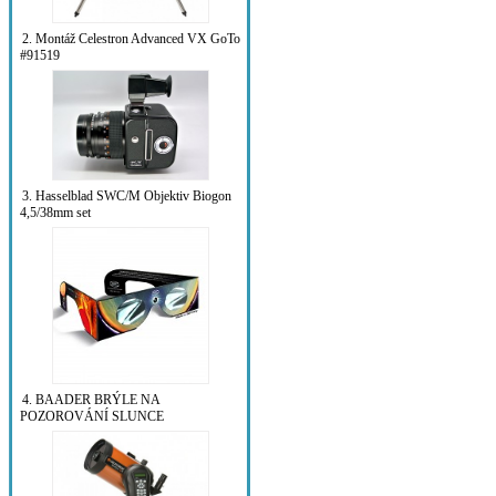
2. Montáž Celestron Advanced VX GoTo
#91519
3. Hasselblad SWC/M Objektiv Biogon
4,5/38mm set
4. BAADER BRÝLE NA
POZOROVÁNÍ SLUNCE