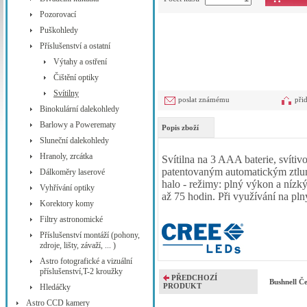
Pozorovací
Puškohledy
Příslušenství a ostatní
Výtahy a ostření
Čištění optiky
Svítilny
poslat známému
při
Binokulární dalekohledy
Barlowy a Powerematy
Popis zboží
Sluneční dalekohledy
Hranoly, zrcátka
Svítilna na 3 AAA baterie, svítiv
patentovaným automatickým ztlu
Dálkoměry laserové
halo - režimy: plný výkon a nízký
Vyhřívání optiky
až 75 hodin. Při využívání na pl
Korektory komy
Filtry astronomické
Příslušenství montáží (pohony,
zdroje, lišty, závaží, ... )
Astro fotografické a vizuální
příslušenství,T-2 kroužky
PŘEDCHOZÍ
Bushnell Č
PRODUKT
Hledáčky
Astro CCD kamery