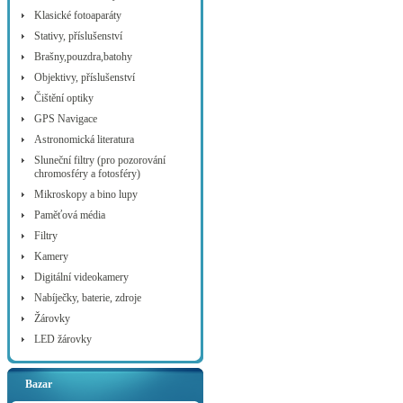
Klasické fotoaparáty
Stativy, příslušenství
Brašny,pouzdra,batohy
Objektivy, příslušenství
Čištění optiky
GPS Navigace
Astronomická literatura
Sluneční filtry (pro pozorování
chromosféry a fotosféry)
Mikroskopy a bino lupy
Paměťová média
Filtry
Kamery
Digitální videokamery
Nabíječky, baterie, zdroje
Žárovky
LED žárovky
Bazar