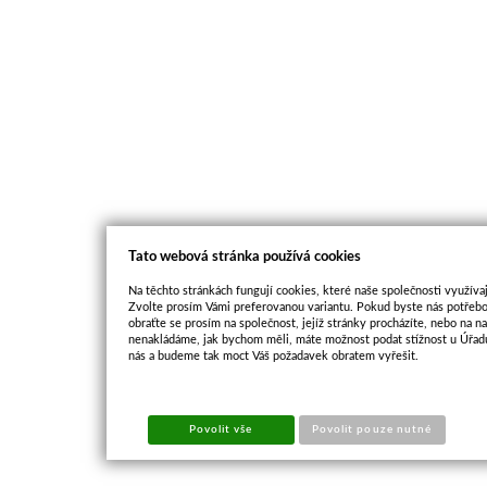
Tato webová stránka používá cookies
Na těchto stránkách fungují cookies, které naše společnosti využívaj
Zvolte prosím Vámi preferovanou variantu. Pokud byste nás potřebo
obraťte se prosím na společnost, jejíž stránky procházíte, nebo na 
nenakládáme, jak bychom měli, máte možnost podat stížnost u Úřadu
nás a budeme tak moct Váš požadavek obratem vyřešit.
Povolit vše
Povolit pouze nutné