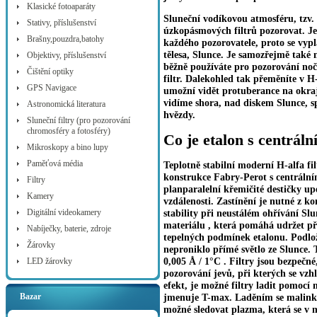
Klasické fotoaparáty
Sluneční vodíkovou atmosféru, tzv
Stativy, příslušenství
úzkopásmových filtrů pozorovat. J
Brašny,pouzdra,batohy
každého pozorovatele, proto se vypl
tělesa, Slunce. Je samozřejmě také 
Objektivy, příslušenství
běžně používáte pro pozorování noč
Čištění optiky
filtr. Dalekohled tak přeměníte v H
GPS Navigace
umožní vidět protuberance na okraji
vidíme shora, nad diskem Slunce, s
Astronomická literatura
hvězdy.
Sluneční filtry (pro pozorování
chromosféry a fotosféry)
Co je etalon s centrál
Mikroskopy a bino lupy
Paměťová média
Teplotně stabilní moderní H-alfa fi
konstrukce Fabry-Perot s centráln
Filtry
planparalelní křemičité destičky u
Kamery
vzdálenosti. Zastínění je nutné z k
Digitální videokamery
stability při neustálém ohřívání Sl
materiálu , která pomáhá udržet pře
Nabíječky, baterie, zdroje
tepelných podmínek etalonu. Podlo
Žárovky
neproniklo přímé světlo ze Slunce. T
0,005 Å / 1°C . Filtry jsou bezpečn
LED žárovky
pozorování jevů, při kterých se vz
efekt, je možné filtry ladit pomocí
Bazar
jmenuje T-max. Laděním se malinko
možné sledovat plazma, která se v 