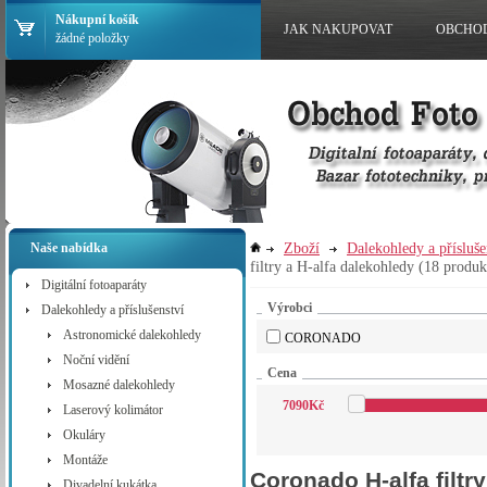
Nákupní košík
JAK NAKUPOVAT
OBCHO
žádné položky
Zboží
Dalekohledy a přísluše
Naše nabídka
filtry a H-alfa dalekohledy
(18 produk
Digitální fotoaparáty
Výrobci
Dalekohledy a příslušenství
Astronomické dalekohledy
CORONADO
Noční vidění
Cena
Mosazné dalekohledy
7090
Kč
Laserový kolimátor
Okuláry
Montáže
Coronado H-alfa filtr
Divadelní kukátka