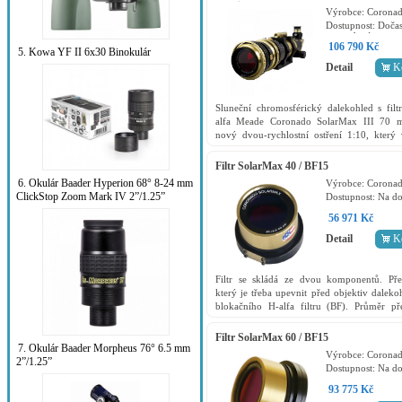
<0,5Å Double Stack OTA
Výrobce:
Corona
Dostupnost:
Dočas
vyprodaný
106 790 Kč
5. Kowa YF II 6x30 Binokulár
Detail
K
Sluneční chromosférický dalekohled s fil
alfa Meade Coronado SolarMax III 70
nový dvou-rychlostní ostření 1:10, který 
uživatelsky přívětivější interakci s teleskopem
Filtr SolarMax 40 / BF15
6. Okulár Baader Hyperion 68° 8-24 mm
Výrobce:
Corona
ClickStop Zoom Mark IV 2”/1.25”
Dostupnost:
Na do
56 971 Kč
Detail
K
Filtr se skládá ze dvou komponentů. Před
který je třeba upevnit před objektiv daleko
blokačního H-alfa filtru (BF). Průměr pře
40mm, šířka pásma propustnosti je <...
Filtr SolarMax 60 / BF15
7. Okulár Baader Morpheus 76° 6.5 mm
Výrobce:
Corona
2”/1.25”
Dostupnost:
Na do
93 775 Kč