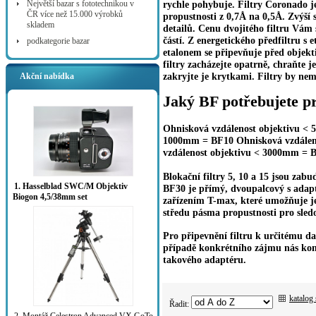
Největší bazar s fototechnikou v
rychle pohybuje. Filtry Coronado je
ČR více než 15.000 výrobků
propustnosti z 0,7Å na 0,5Å. Zvýší 
skladem
detailů. Cenu dvojitého filtru Vám 
částí. Z energetického předfiltru s 
podkategorie bazar
etalonem se připevňuje před objekti
filtry zacházejte opatrně, chraňte 
zakryjte je krytkami. Filtry by nem
Akční nabídka
Jaký BF potřebujete pr
Ohnisková vzdálenost objektivu < 
1000mm = BF10 Ohnisková vzdálen
vzdálenost objektivu < 3000mm = 
Blokační filtry 5, 10 a 15 jsou za
1. Hasselblad SWC/M Objektiv
BF30 je přímý, dvoupalcový s adapt
Biogon 4,5/38mm set
zařízením T-max, které umožňuje je
středu pásma propustnosti pro sled
Pro připevnění filtru k určitému d
případě konkrétního zájmu nás kon
takového adaptéru.
katalog
Řadit: