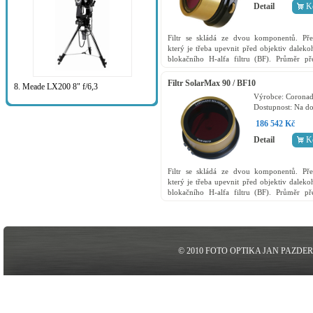
Detail
K
Filtr se skládá ze dvou komponentů. Před
který je třeba upevnit před objektiv daleko
blokačního H-alfa filtru (BF). Průměr pře
60mm, šířka pásma propustnosti je < 0,7Å,...
Filtr SolarMax 90 / BF10
8. Meade LX200 8" f/6,3
Výrobce:
Corona
Dostupnost:
Na do
186 542 Kč
Detail
K
Filtr se skládá ze dvou komponentů. Před
který je třeba upevnit před objektiv daleko
blokačního H-alfa filtru (BF). Průměr pře
90mm, šířka pásma propustnosti je <...
© 2010 FOTO OPTIKA JAN PAZDE