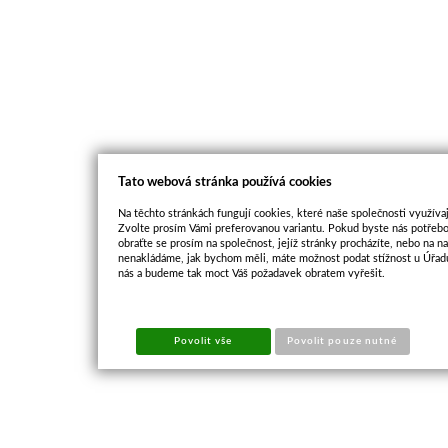
Tato webová stránka používá cookies
Na těchto stránkách fungují cookies, které naše společnosti využívaj
Zvolte prosím Vámi preferovanou variantu. Pokud byste nás potřebo
obraťte se prosím na společnost, jejíž stránky procházíte, nebo na 
nenakládáme, jak bychom měli, máte možnost podat stížnost u Úřadu
nás a budeme tak moct Váš požadavek obratem vyřešit.
Povolit vše
Povolit pouze nutné