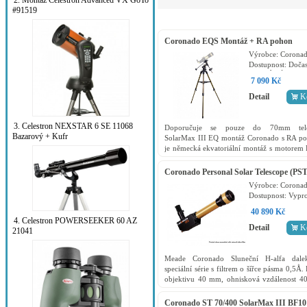
2. Montáž Celestron Advanced VX GoTo
#91519
Coronado EQS Montáž + RA pohon
Výrobce:
Corona
Dostupnost:
Dočas
vyprodaný
7 090 Kč
Detail
K
3. Celestron NEXSTAR 6 SE 11068
Doporučuje se pouze do 70mm tele
Bazarový + Kufr
SolarMax III EQ montáž Coronado s RA p
je německá ekvatoriální montáž s motorem
a ručním ovladačem. Je ideální pro pou
Coronado PST nebo...
Coronado Personal Solar Telescope (PST
Výrobce:
Corona
Dostupnost:
Vypr
40 890 Kč
4. Celestron POWERSEEKER 60 AZ
Detail
K
21041
Meade Coronado Sluneční H-alfa dalek
speciální série s filtrem o šířce pásma 0,5Å.
objektivu 40 mm, ohnisková vzdálenost 4
Snadné připojení k libovolnému stativu, 
nebo k...
Coronado ST 70/400 SolarMax III BF10