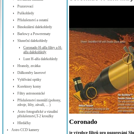
Pozorovací
Puškohledy
Příslušenství a ostatní
Binokulární dalekohledy
Barlowy a Powerematy
Sluneční dalekohledy
Coronado H-alfa filtry a H-
alfa dalekohledy
Lunt H-alfa dalekohledy
Hranoly, zrcátka
Dálkoměry laserové
Vyhřívání optiky
Korektory komy
Filtry astronomické
Příslušenství montáží (pohony,
zdroje, lišty, závaží, ... )
Astro fotografické a vizuální
příslušenství,T-2 kroužky
Coronado
Hledáčky
Astro CCD kamery
je výrobce filtrů pro pozorování Slu