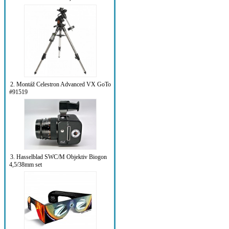
2. Montáž Celestron Advanced VX GoTo
#91519
3. Hasselblad SWC/M Objektiv Biogon
4,5/38mm set