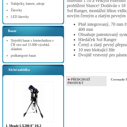
ostřením 1:10 a velkým externím 
Nabíječky, baterie, zdroje
prohlížení Slunce! Dodáván s 
Žárovky
Sol Ranger, montážní lištou vid
novým černým a zlatým pevným 
LED žárovky
Plně integrovaný, 70 mm f/
400 mm
Bazar
Obsahuje patentovaný sys
Hledáček Sol Ranger
Největší bazar s fototechnikou v
Černý a zlatý pevný přepra
ČR více než 15.000 výrobků
skladem
10 mm blokující filtr
Dvojitě vrstvený pro pásm
podkategorie bazar
Akční nabídka
PŘEDCHOZÍ
Coronado S
PRODUKT
1. Meade LX200 8" f/6,3