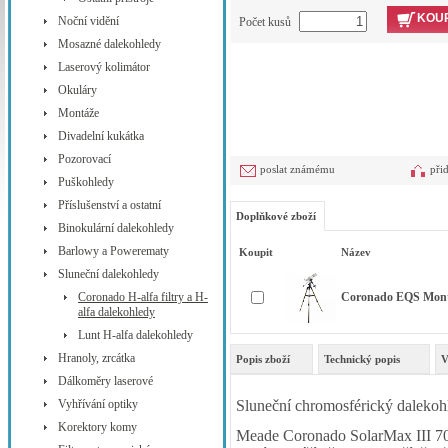
KOUP
Noční vidění
Počet kusů
Mosazné dalekohledy
Laserový kolimátor
Okuláry
Montáže
Divadelní kukátka
Pozorovací
poslat známému
při
Puškohledy
Příslušenství a ostatní
Doplňkové zboží
Binokulární dalekohledy
Barlowy a Powerematy
Koupit
Název
Sluneční dalekohledy
Coronado H-alfa filtry a H-
Coronado EQS Mont
alfa dalekohledy
Lunt H-alfa dalekohledy
Hranoly, zrcátka
Popis zboží
Technický popis
V
Dálkoměry laserové
Vyhřívání optiky
Sluneční chromosférický dalekohl
Korektory komy
Meade Coronado SolarMax III 70