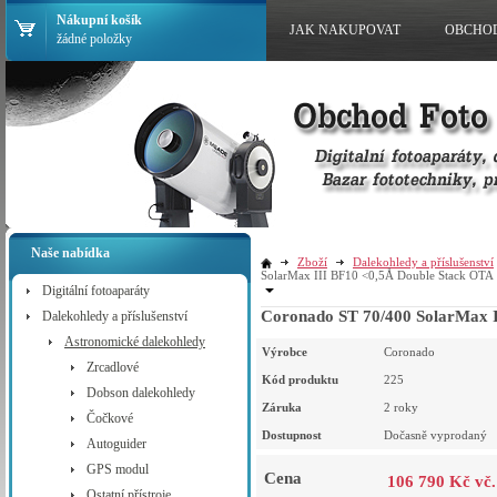
Nákupní košík
JAK NAKUPOVAT
OBCHO
žádné položky
Naše nabídka
Zboží
Dalekohledy a příslušenství
SolarMax III BF10 <0,5Å Double Stack OTA
Digitální fotoaparáty
Coronado ST 70/400 SolarMax 
Dalekohledy a příslušenství
Astronomické dalekohledy
Výrobce
Coronado
Zrcadlové
Kód produktu
225
Dobson dalekohledy
Záruka
2 roky
Čočkové
Dostupnost
Dočasně vyprodaný
Autoguider
GPS modul
Cena
106 790 Kč vč
Ostatní přístroje