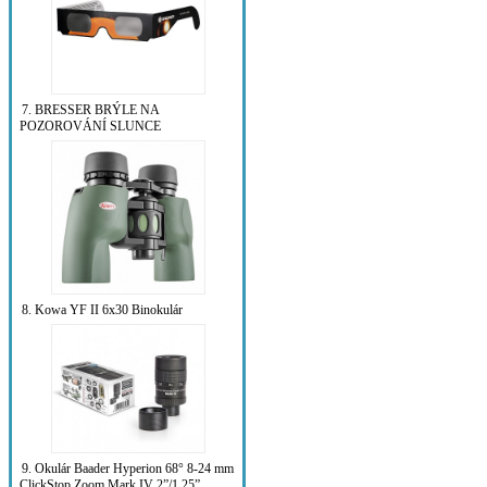
7. BRESSER BRÝLE NA
POZOROVÁNÍ SLUNCE
8. Kowa YF II 6x30 Binokulár
9. Okulár Baader Hyperion 68° 8-24 mm
ClickStop Zoom Mark IV 2”/1.25”