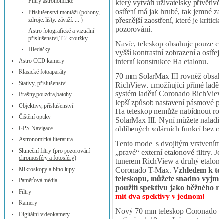
Filtry astronomické
který vytváří uživatelsky přívětiv
ostření má jak hrubé, tak jemné za
Příslušenství montáží (pohony,
zdroje, lišty, závaží, ... )
přesnější zaostření, které je kriti
pozorování.
Astro fotografické a vizuální
příslušenství,T-2 kroužky
Navíc, teleskop obsahuje pouze ex
Hledáčky
vyšší kontrastní zobrazení a ostř
Astro CCD kamery
interní konstrukce Ha etalonu.
Klasické fotoaparáty
70 mm SolarMax III rovněž obsa
Stativy, příslušenství
RichView, umožňující přímé laděn
systém ladění Coronado RichView
Brašny,pouzdra,batohy
lepší způsob nastavení pásmové p
Objektivy, příslušenství
Ha teleskop nemůže nabídnout ro
Čištění optiky
SolarMax III. Nyní můžete naladit
GPS Navigace
oblíbených solárních funkcí bez 
Astronomická literatura
Tento model s dvojitým vrstvení
Sluneční filtry (pro pozorování
„pravé“ externí etalonové filtry.
chromosféry a fotosféry)
tunerem RichView a druhý etalon
Mikroskopy a bino lupy
Coronado T-Max.
Vzhledem k to
teleskopu, můžete snadno vyjmout
Paměťová média
použití spektivu jako běžného 
Filtry
mít dva spektivy v jednom!
Kamery
Nový 70 mm teleskop Coronado S
Digitální videokamery