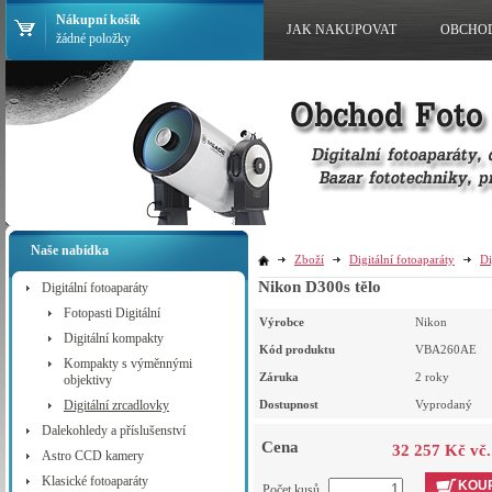
Nákupní košík
JAK NAKUPOVAT
OBCHO
žádné položky
Naše nabídka
Zboží
Digitální fotoaparáty
Di
Nikon D300s tělo
Digitální fotoaparáty
Fotopasti Digitální
Výrobce
Nikon
Digitální kompakty
Kód produktu
VBA260AE
Kompakty s výměnnými
Záruka
2 roky
objektivy
Digitální zrcadlovky
Dostupnost
Vyprodaný
Dalekohledy a příslušenství
Cena
32 257 Kč vč
Astro CCD kamery
Klasické fotoaparáty
KOUP
Počet kusů