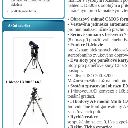
monitor s vysokým rozlišením po
ČR více než 15.000 výrobků
skladem
náhledu. D300S s odolným a přit
chráněným proti klimatickým vliv
podkategorie bazar
• Obrazový snímač CMOS formá
• Vestavěná jednotka automati
Akční nabídka
pro minimalizaci účinků prachu n
• Sériové snímání s frekvencí 7 
(8 obr./s při použití volitelného
• Funkce D-Movie
pro záznam překrásných videosek
stereofonního zvukového doprovo
• Dva sloty pro paměťové kart
Sloty pro paměťové karty CF a SD
postupu.
• Citlivost ISO 200-3200
Možnost rozšíření až na hodnotu
1. Meade LX200 8" f/6,3
• Systém zpracování obrazu
s 14bitovou A/D konverzí a 16bi
tonální gradaci.
• 51bodový AF modul Multi
Individuálně konfigurovatelný AF
zaostřovacích polí.
• Rychlá reakce
se spuštěním za cca 0,13 s a zpo
• Režim Tichá expozice