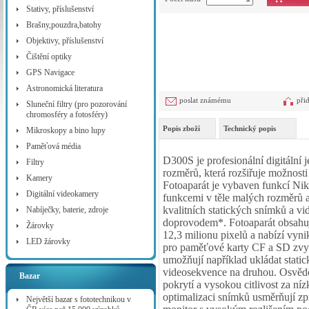
Stativy, příslušenství
Brašny,pouzdra,batohy
Objektivy, příslušenství
Čištění optiky
GPS Navigace
Astronomická literatura
poslat známému
při
Sluneční filtry (pro pozorování
chromosféry a fotosféry)
Popis zboží
Technický popis
Mikroskopy a bino lupy
Paměťová média
D300S je profesionální digitáln
Filtry
rozměrů, která rozšiřuje možnosti 
Kamery
Fotoaparát je vybaven funkcí N
Digitální videokamery
funkcemi v těle malých rozměrů 
kvalitních statických snímků a 
Nabíječky, baterie, zdroje
doprovodem*. Fotoaparát obsahu
Žárovky
12,3 milionu pixelů a nabízí vynik
LED žárovky
pro paměťové karty CF a SD zvyš
umožňují například ukládat stati
videosekvence na druhou. Osvěd
Bazar
pokrytí a vysokou citlivost za níz
optimalizaci snímků usměrňují z
Největší bazar s fototechnikou v