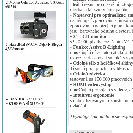
2. Montáž Celestron Advanced VX GoTo
Ideální režim pro diskrétní fotog
#91519
mechanické zvuky fotoaparátu.
• Nastavení pro optimalizaci s
usměrňující zpracování snímků v
zpracování a nabízející plnou kon
jasu, barevného odstínu a sytost
• 3" LCD monitor
s 920 000 pixely, rozlišením VG
3. Hasselblad SWC/M Objektiv Biogon
• Funkce Active D-Lighting
4,5/38mm set
umožňující díky automatické apli
expozice dosahovat snímků s vyni
• Odolné tělo z hořčíkové slitin
Těsnění proti prachu a vlhkosti.
• Odolná závěrka
testovaná na 150 000 pracovních 
• HDMI videovýstup
umožňující propojení s videosys
• Intuitivní ergonomie
4. BAADER BRÝLE NA
s optimalizovaným rozmístěním o
POZOROVÁNÍ SLUNCE
ovládání.
*Vyžaduje kompatibilní stereofon