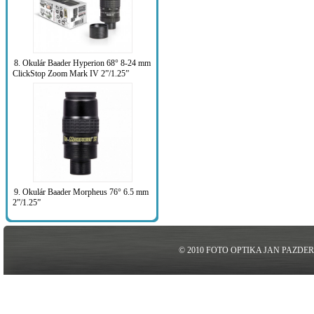
8. Okulár Baader Hyperion 68° 8-24 mm
ClickStop Zoom Mark IV 2”/1.25”
9. Okulár Baader Morpheus 76° 6.5 mm
2”/1.25”
© 2010 FOTO OPTIKA JAN PAZDE