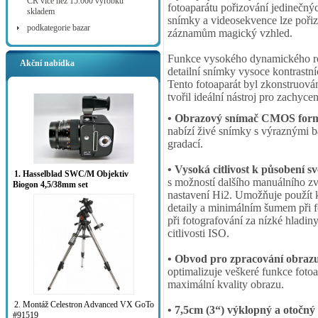
ČR více než 15.000 výrobků
fotoaparátu pořizování jedinečný
skladem
snímky a videosekvence lze pořizo
podkategorie bazar
záznamům magický vzhled.
Funkce vysokého dynamického r
Akční nabídka
detailní snímky vysoce kontrastn
Tento fotoaparát byl zkonstruová
tvořil ideální nástroj pro zachyce
• Obrazový snímač CMOS formá
nabízí živé snímky s výraznými 
gradací.
• Vysoká citlivost k působení s
1. Hasselblad SWC/M Objektiv
s možností dalšího manuálního z
Biogon 4,5/38mm set
nastavení Hi2. Umožňuje použít 
detaily a minimálním šumem při f
při fotografování za nízké hladin
citlivosti ISO.
• Obvod pro zpracování obra
optimalizuje veškeré funkce fotoa
maximální kvality obrazu.
2. Montáž Celestron Advanced VX GoTo
• 7,5cm (3“) výklopný a otočn
#91519