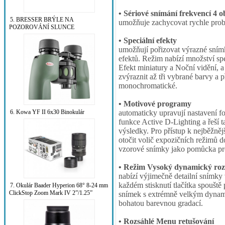
• Sériové snímání frekvencí 4 ob
5. BRESSER BRÝLE NA
umožňuje zachycovat rychle probíh
POZOROVÁNÍ SLUNCE
• Speciální efekty
umožňují pořizovat výrazné snímk
efektů. Režim nabízí množství spe
Efekt miniatury a Noční vidění, a
zvýraznit až tři vybrané barvy a 
monochromatické.
• Motivové programy
6. Kowa YF II 6x30 Binokulár
automaticky upravují nastavení fo
funkce Active D-Lighting a řeší t
výsledky. Pro přístup k nejběžn
otočit volič expozičních režimů
vzorové snímky jako pomůcka p
• Režim Vysoký dynamický ro
nabízí výjimečně detailní snímky 
každém stisknutí tlačítka spouště 
7. Okulár Baader Hyperion 68° 8-24 mm
ClickStop Zoom Mark IV 2”/1.25”
snímek s extrémně velkým dynam
bohatou barevnou gradací.
• Rozsáhlé Menu retušování