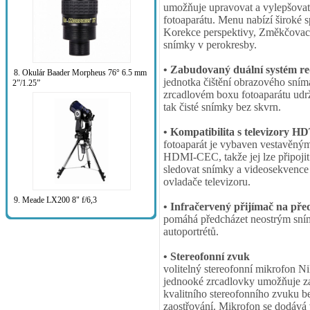
umožňuje upravovat a vylepšovat
fotoaparátu. Menu nabízí široké sp
Korekce perspektivy, Změkčovací 
snímky v perokresby.
• Zabudovaný duální systém r
8. Okulár Baader Morpheus 76° 6.5 mm
jednotka čištění obrazového sním
2”/1.25”
zrcadlovém boxu fotoaparátu udr
tak čisté snímky bez skvrn.
• Kompatibilita s televizory H
fotoaparát je vybaven vestavěn
HDMI-CEC, takže jej lze připoji
sledovat snímky a videosekvence 
ovladače televizoru.
9. Meade LX200 8" f/6,3
• Infračervený přijímač na před
pomáhá předcházet neostrým sní
autoportrétů.
• Stereofonní zvuk
volitelný stereofonní mikrofon N
jednooké zrcadlovky umožňuje z
kvalitního stereofonního zvuku 
zaostřování. Mikrofon se dodává 