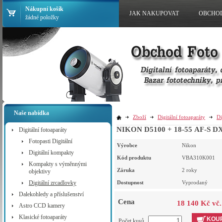
Nákupní košík
JAK NAKUPOVAT
OBCHO
žádné položky
Naše nabídka
Zboží
Digitální fotoaparáty
Di
NIKON D5100 + 18-55 AF-S D
Digitální fotoaparáty
Fotopasti Digitální
Výrobce
Nikon
Digitální kompakty
Kód produktu
VBA310K001
Kompakty s výměnnými
Záruka
2 roky
objektivy
Digitální zrcadlovky
Dostupnost
Vyprodaný
Dalekohledy a příslušenství
Cena
18 140 Kč vč
Astro CCD kamery
Klasické fotoaparáty
KOUP
Počet kusů