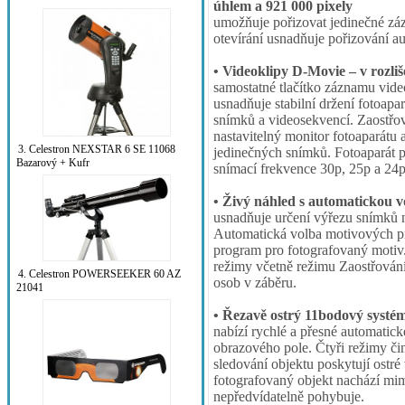
úhlem a 921 000 pixely
umožňuje pořizovat jedinečné zá
otevírání usnadňuje pořizování aut
• Videoklipy D-Movie – v rozli
samostatné tlačítko záznamu vide
usnadňuje stabilní držení fotoapa
snímků a videosekvencí. Zaostřov
nastavitelný monitor fotoaparátu 
3. Celestron NEXSTAR 6 SE 11068
jedinečných snímků. Fotoaparát p
Bazarový + Kufr
snímací frekvence 30p, 25p a 24p
• Živý náhled s automatickou
usnadňuje určení výřezu snímků
Automatická volba motivových p
program pro fotografovaný motiv.
režimy včetně režimu Zaostřování s
4. Celestron POWERSEEKER 60 AZ
osob v záběru.
21041
• Řezavě ostrý 11bodový systé
nabízí rychlé a přesné automatick
obrazového pole. Čtyři režimy či
sledování objektu poskytují ostré 
fotografovaný objekt nachází mimo
nepředvídatelně pohybuje.