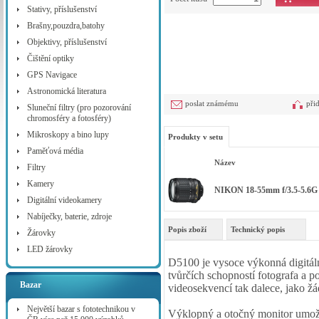
Stativy, příslušenství
Brašny,pouzdra,batohy
Objektivy, příslušenství
Čištění optiky
GPS Navigace
Astronomická literatura
poslat známému
při
Sluneční filtry (pro pozorování
chromosféry a fotosféry)
Mikroskopy a bino lupy
Produkty v setu
Paměťová média
Název
Filtry
Kamery
NIKON 18-55mm f/3.5-5.
Digitální videokamery
Nabíječky, baterie, zdroje
Popis zboží
Technický popis
Žárovky
LED žárovky
D5100 je vysoce výkonná digitáln
tvůrčích schopností fotografa a p
Bazar
videosekvencí tak dalece, jako žád
Největší bazar s fototechnikou v
Výklopný a otočný monitor umož