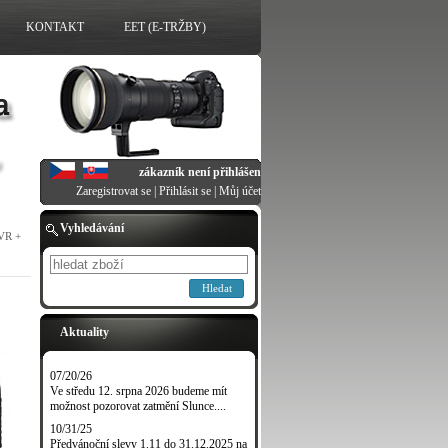
KONTAKT
EET (E-TRŽBY)
zákazník není přihlášen
Zaregistrovat se
|
Přihlásit se
|
Můj účet
Vyhledávání
VR +
Hledat
Aktuality
07/20/26
Ve středu 12. srpna 2026 budeme mít
možnost pozorovat zatmění Slunce....
10/31/25
Předvánoční slevy 1.11 do 31.12.2025 na