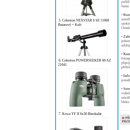
poříd
šumu 
• Roz
umožňu
5. Celestron NEXSTAR 6 SE 11068
spektr
Bazarový + Kufr
Omalo
• Zab
jednot
udržuj
• Kom
fotoa
6. Celestron POWERSEEKER 60 AZ
připoj
21041
přehrá
• Inf
pomáh
• Ste
volite
umožň
hluku 
7. Kowa YF II 6x30 Binokulár
PŘ
PRO