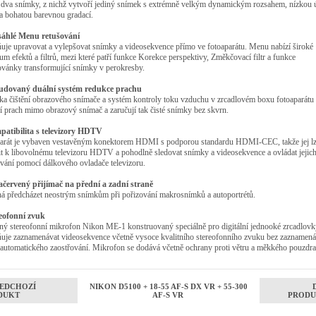
í dva snímky, z nichž vytvoří jediný snímek s extrémně velkým dynamickým rozsahem, nízkou 
a bohatou barevnou gradací.
sáhlé Menu retušování
je upravovat a vylepšovat snímky a videosekvence přímo ve fotoaparátu. Menu nabízí široké
um efektů a filtrů, mezi které patří funkce Korekce perspektivy, Změkčovací filtr a funkce
vánky transformující snímky v perokresby.
udovaný duální systém redukce prachu
ka čištění obrazového snímače a systém kontroly toku vzduchu v zrcadlovém boxu fotoaparátu
í prach mimo obrazový snímač a zaručují tak čisté snímky bez skvrn.
patibilita s televizory HDTV
parát je vybaven vestavěným konektorem HDMI s podporou standardu HDMI-CEC, takže jej l
it k libovolnému televizoru HDTV a pohodlně sledovat snímky a videosekvence a ovládat jejic
vání pomocí dálkového ovladače televizoru.
račervený přijímač na přední a zadní straně
á předcházet neostrým snímkům při pořizování makrosnímků a autoportrétů.
reofonní zvuk
lný stereofonní mikrofon Nikon ME-1 konstruovaný speciálně pro digitální jednooké zrcadlov
uje zaznamenávat videosekvence včetně vysoce kvalitního stereofonního zvuku bez zaznamená
automatického zaostřování. Mikrofon se dodává včetně ochrany proti větru a měkkého pouzdra
EDCHOZÍ
NIKON D5100 + 18-55 AF-S DX VR + 55-300
DUKT
AF-S VR
PRODU