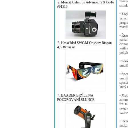
zaostř
2. Montáž Celestron Advanced VX GoTo
snímků
#91519
• Živ
usnad
progr
zaostř
• Řez
nabízí
3. Hasselblad SWC/M Objektiv Biogon
činnos
4,5/38mm set
jestli
pohyb
• Séri
umožňu
• Spec
umožňu
speciá
který 
4. BAADER BRÝLE NA
• Mot
POZOROVÁNÍ SLUNCE
automa
řeší t
progr
vzoro
• Rež
nabízí