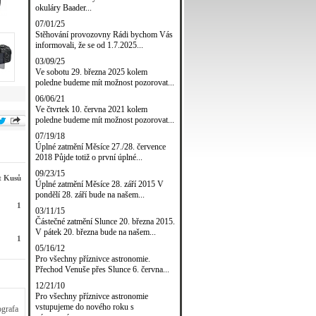
okuláry Baader...
07/01/25
Stěhování provozovny Rádi bychom Vás
informovali, že se od 1.7.2025...
03/09/25
Ve sobotu 29. března 2025 kolem
poledne budeme mít možnost pozorovat...
06/06/21
Ve čtvrtek 10. června 2021 kolem
poledne budeme mít možnost pozorovat...
07/19/18
Úplné zatmění Měsíce 27./28. července
2018 Půjde totiž o první úplné...
09/23/15
t Kusů
Úplné zatmění Měsíce 28. září 2015 V
pondělí 28. září bude na našem...
1
03/11/15
Částečné zatmění Slunce 20. března 2015.
V pátek 20. března bude na našem...
1
05/16/12
Pro všechny příznivce astronomie.
Přechod Venuše přes Slunce 6. června...
12/21/10
Pro všechny příznivce astronomie
vstupujeme do nového roku s
ografa