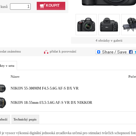
KOUPIT
t kusů
4 obrázky v galerii
oslat známému
přidat k porovnání
kty v setu
Název
Poče
NIKON 55-300MM F4.5-5.6G AF-S DX VR
NIKON 18-55mm f/3.5-5.6G AF-S VR DX NIKKOR
zboží
Technický popis
je vysoce výkonná digitální jednooká zrcadlovka určená pro stimulaci tvůrčích schopností fot