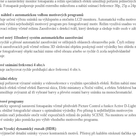
ené a nastavitelný monitor fotoaparátu a režim speciálních efektů umožňují pořízení jedinečných
. Fotoaparát podporuje použití externího mikrofonu a nabízí snímací frekvence 30p, 25p a 24p
ý náhled s automatickou volbou motivových programů
ňuje určení výřezu snímků na výklopném a otočném LCD monitoru. Automatická volba motiv
amů vybírá nejvhodnější motivový program pro fotografovaný motiv. Režim využívá snadno vol
ovací režimy včetně režimu Zaostřování s detekcí tváří, který detekuje a sleduje tváře osob v zá
avě ostrý 11bodový systém automatického zaostřování
 rychlé a přesné automatické zaostřování ve stěžejních oblastech obrazového pole. Čtyři režimy
ti zaostřovacích polí včetně režimu 3D sledování objektu poskytují ostré výsledky bez ohledu n
 se fotografovaný objekt nachází mimo střed obrazu a/nebo se rychle či zcela nepředvídatelně
uje.
ové snímání frekvencí 4 obr./s
je zachycovat rychle probíhající akce frekvencí 4 obr./s.
iální efekty
jí pořizovat výrazné snímky a videosekvence s využitím speciálních efektů. Režim nabízí mno
lních efektů včetně efektů Barevná skica, Efekt miniatury a Noční vidění, a efektu Selektivní ba
umožňuje zvýraznit až tři vybrané barvy a převést ostatní barvy snímku na monochromatické.
ivové programy
ticky upravují nastavení fotoaparátu včetně předvoleb Picture Control a funkce Active D-Light
ak obtížné fotografické situace s optimálními výsledky. Pro přístup k nejběžnějším motivovým
amům stačí jednoduše otočit volič expozičních režimů do polohy SCENE. Na monitoru se zobra
vé snímky jako pomůcka pro výběr vhodného motivového programu.
im Vysoký dynamický rozsah (HDR)
 výjimečně detailní snímky vysoce kontrastních motivů. Přístroj při každém stisknutí tlačítka sp