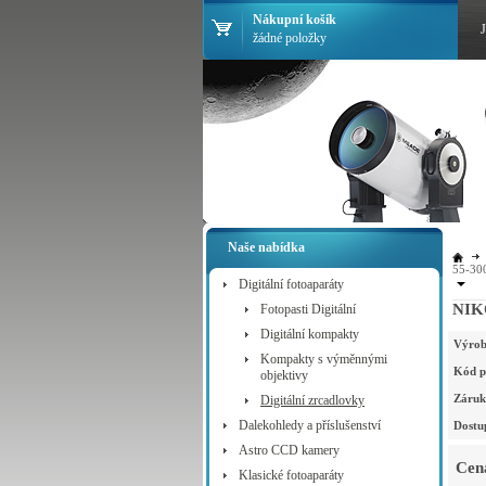
Nákupní košík
žádné položky
Naše nabídka
55-30
Digitální fotoaparáty
NIK
Fotopasti Digitální
Digitální kompakty
Výrob
Kompakty s výměnnými
Kód p
objektivy
Záruk
Digitální zrcadlovky
Dalekohledy a příslušenství
Dostu
Astro CCD kamery
Cen
Klasické fotoaparáty