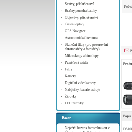
Stativy, příslušenství
Poče
Brašny,pouzdra,batohy
Objektivy, příslušenství
Čištění optiky
GPS Navigace
Astronomická literatura
Sluneční filtry (pro pozorování
chromosféry a fotosféry)
p
Mikroskopy a bino lupy
Paměťová média
Produ
Filtry
Kamery
Digitální videokamery
Nabíječky, baterie, zdroje
Žárovky
LED žárovky
Popis 
Bazar
Největší bazar s fototechnikou v
D5100 