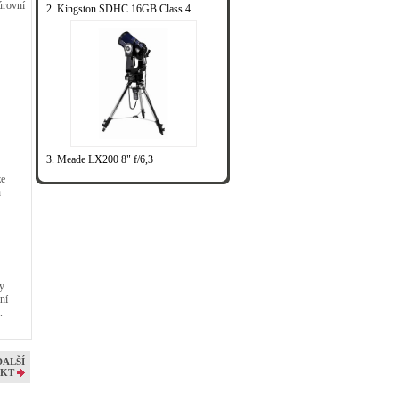
úrovní
2. Kingston SDHC 16GB Class 4
3. Meade LX200 8" f/6,3
ze
h
ky
ní
.
DALŠÍ
KT