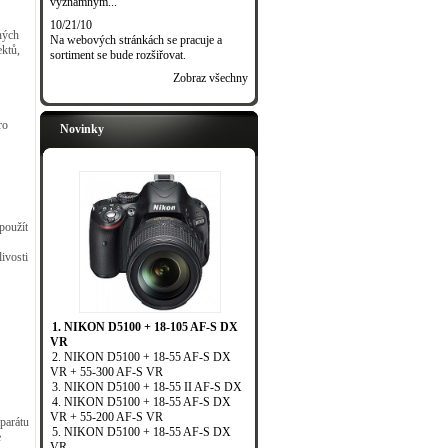
významným...
10/21/10
ných
Na webových stránkách se pracuje a
ektů,
sortiment se bude rozšiřovat.
Zobraz všechny
ro
Novinky
použít
ivosti
1. NIKON D5100 + 18-105 AF-S DX
VR
2. NIKON D5100 + 18-55 AF-S DX
VR + 55-300 AF-S VR
3. NIKON D5100 + 18-55 II AF-S DX
4. NIKON D5100 + 18-55 AF-S DX
VR + 55-200 AF-S VR
aparátu
5. NIKON D5100 + 18-55 AF-S DX
e
VR