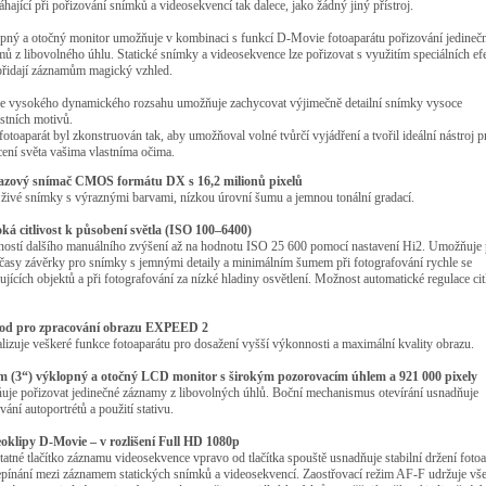
hající při pořizování snímků a videosekvencí tak dalece, jako žádný jiný přístroj.
pný a otočný monitor umožňuje v kombinaci s funkcí D-Movie fotoaparátu pořizování jedineč
ů z libovolného úhlu. Statické snímky a videosekvence lze pořizovat s využitím speciálních ef
přidají záznamům magický vzhled.
e vysokého dynamického rozsahu umožňuje zachycovat výjimečně detailní snímky vysoce
stních motivů.
fotoaparát byl zkonstruován tak, aby umožňoval volné tvůrčí vyjádření a tvořil ideální nástroj p
ení světa vašima vlastníma očima.
azový snímač CMOS formátu DX s 16,2 milionů pixelů
 živé snímky s výraznými barvami, nízkou úrovní šumu a jemnou tonální gradací.
oká citlivost k působení světla (ISO 100–6400)
ností dalšího manuálního zvýšení až na hodnotu ISO 25 600 pomocí nastavení Hi2. Umožňuje 
 časy závěrky pro snímky s jemnými detaily a minimálním šumem při fotografování rychle se
jících objektů a při fotografování za nízké hladiny osvětlení. Možnost automatické regulace citl
od pro zpracování obrazu EXPEED 2
lizuje veškeré funkce fotoaparátu pro dosažení vyšší výkonnosti a maximální kvality obrazu.
cm (3“) výklopný a otočný LCD monitor s širokým pozorovacím úhlem a 921 000 pixely
uje pořizovat jedinečné záznamy z libovolných úhlů. Boční mechanismus otevírání usnadňuje
vání autoportrétů a použití stativu.
eoklipy D-Movie – v rozlišení Full HD 1080p
atné tlačítko záznamu videosekvence vpravo od tlačítka spouště usnadňuje stabilní držení foto
epínání mezi záznamem statických snímků a videosekvencí. Zaostřovací režim AF-F udržuje vš