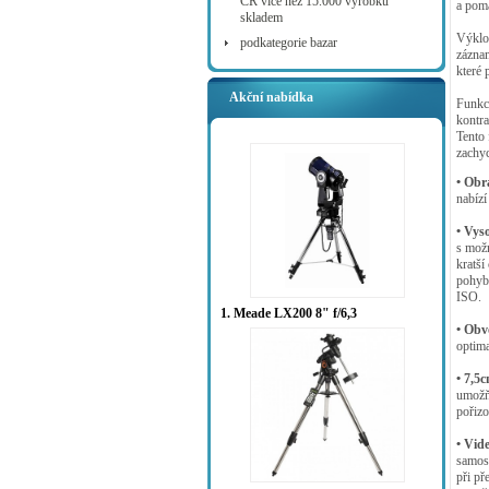
ČR více než 15.000 výrobků
a pomá
skladem
Výklo
podkategorie bazar
záznam
které 
Akční nabídka
Funkc
kontra
Tento 
zachyc
• Obr
nabízí
• Vys
s mož
kratší
pohybu
ISO.
1. Meade LX200 8" f/6,3
• Obv
optima
• 7,5
umožň
pořizo
• Vid
samost
při př