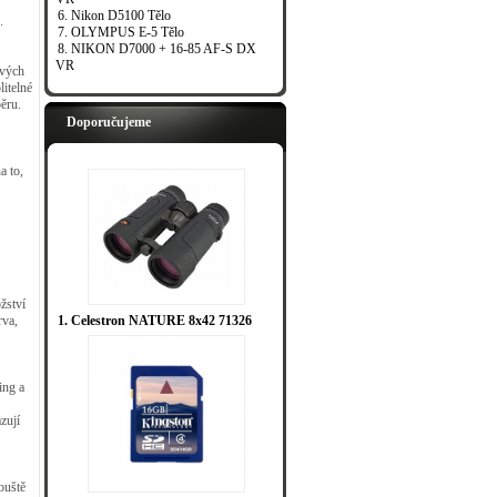
6. Nikon D5100 Tělo
.
7. OLYMPUS E-5 Tělo
8. NIKON D7000 + 16-85 AF-S DX
VR
ových
itelné
běru.
Doporučujeme
a to,
žství
1. Celestron NATURE 8x42 71326
rva,
ing a
zují
ouště