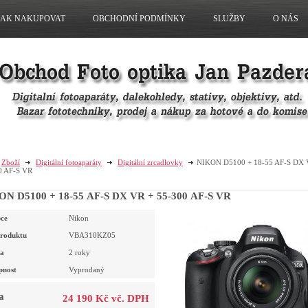
JAK NAKUPOVAT
OBCHODNÍ PODMÍNKY
SLUŽBY
O NÁS
Zboží
Digitální fotoaparáty
Digitální zrcadlovky
NIKON D5100 + 18-55 AF-S DX 
0 AF-S VR
ON D5100 + 18-55 AF-S DX VR + 55-300 AF-S VR
ce
Nikon
roduktu
VBA310KZ05
a
2 roky
pnost
Vyprodaný
a
24 190 Kč vč. DPH