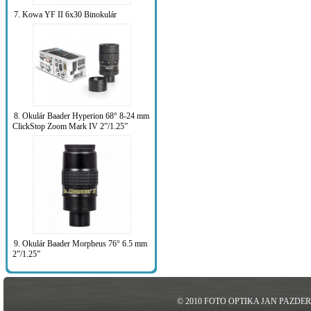
7. Kowa YF II 6x30 Binokulár
8. Okulár Baader Hyperion 68° 8-24 mm
ClickStop Zoom Mark IV 2”/1.25”
9. Okulár Baader Morpheus 76° 6.5 mm
2”/1.25”
© 2010 FOTO OPTIKA JAN PAZDE