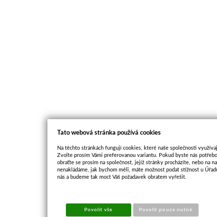
Tato webová stránka používá cookies
Na těchto stránkách fungují cookies, které naše společnosti využívaj
Zvolte prosím Vámi preferovanou variantu. Pokud byste nás potřebo
obraťte se prosím na společnost, jejíž stránky procházíte, nebo na 
nenakládáme, jak bychom měli, máte možnost podat stížnost u Úřadu
nás a budeme tak moct Váš požadavek obratem vyřešit.
Povolit vše
Povolit pouze nutné