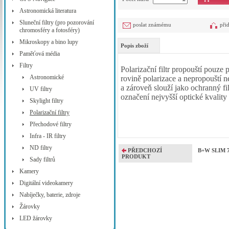
Astronomická literatura
Sluneční filtry (pro pozorování
poslat známému
při
chromosféry a fotosféry)
Mikroskopy a bino lupy
Popis zboží
Paměťová média
Filtry
Polarizační filtr propouští pouze 
Astronomické
rovině polarizace a nepropouští n
a zároveň slouží jako ochranný f
UV filtry
označení nejvyšší optické kvality
Skylight filtry
Polarizační filtry
Přechodové filtry
Infra - IR filtry
ND filtry
PŘEDCHOZÍ
B+W SLIM 72
PRODUKT
Sady filtrů
Kamery
Digitální videokamery
Nabíječky, baterie, zdroje
Žárovky
LED žárovky