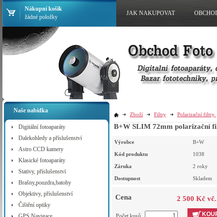
Nákupní košík
JAK NAKUPOVAT
OBCHO
žádné položky
Naše nabídka
Zboží
Filtry
Polarizační filtry
Digitální fotoaparáty
Dalekohledy a příslušenství
Výrobce
B+W
Astro CCD kamery
Kód produktu
1038
Klasické fotoaparáty
Záruka
2 roky
Stativy, příslušenství
Dostupnost
Skladem
Brašny,pouzdra,batohy
Objektivy, příslušenství
Cena
2 500 Kč vč
Čištění optiky
KOUP
GPS Navigace
Počet kusů