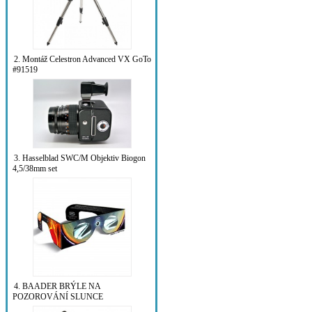
2. Montáž Celestron Advanced VX GoTo
#91519
3. Hasselblad SWC/M Objektiv Biogon
4,5/38mm set
4. BAADER BRÝLE NA
POZOROVÁNÍ SLUNCE