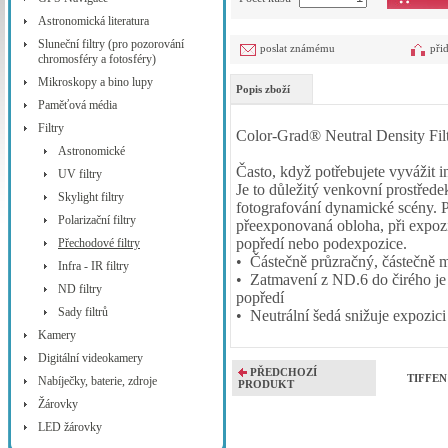
Astronomická literatura
Sluneční filtry (pro pozorování
poslat známému
při
chromosféry a fotosféry)
Mikroskopy a bino lupy
Popis zboží
Paměťová média
Filtry
Color-Grad® Neutral Density Filt
Astronomické
Často, když potřebujete vyvážit i
UV filtry
Je to důležitý venkovní prostřede
Skylight filtry
fotografování dynamické scény. P
Polarizační filtry
přeexponovaná obloha, při expoz
popředí nebo podexpozice.
Přechodové filtry
• Částečně průzračný, částečně
Infra - IR filtry
• Zatmavení z ND.6 do čirého je 
ND filtry
popředí
Sady filtrů
• Neutrální šedá snižuje expozici
Kamery
Digitální videokamery
PŘEDCHOZÍ
TIFFEN 
Nabíječky, baterie, zdroje
PRODUKT
Žárovky
LED žárovky