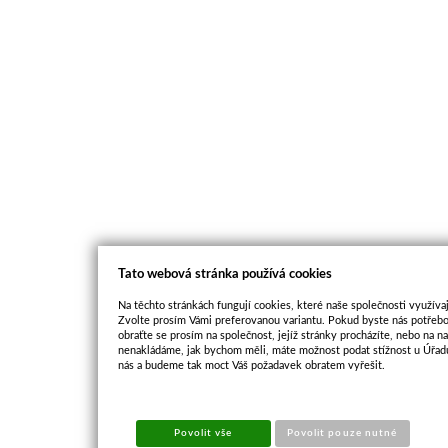
Tato webová stránka používá cookies
Na těchto stránkách fungují cookies, které naše společnosti využívaj
Zvolte prosím Vámi preferovanou variantu. Pokud byste nás potřebo
obraťte se prosím na společnost, jejíž stránky procházíte, nebo na 
nenakládáme, jak bychom měli, máte možnost podat stížnost u Úřadu
nás a budeme tak moct Váš požadavek obratem vyřešit.
Povolit vše
Povolit pouze nutné