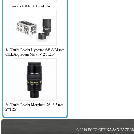
7. Kowa YF II 6x30 Binokulár
8. Okulár Baader Hyperion 68° 8-24 mm
ClickStop Zoom Mark IV 2”/1.25”
9. Okulár Baader Morpheus 76° 6.5 mm
2”/1.25”
© 2010 FOTO OPTIKA JAN PAZDE