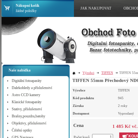
Nákupní košík
JAK NAKUPOVAT
OBCHO
žádné položky
Naše nabídka
Výrobci
TIFFEN
TIFFEN 55mm
TIFFEN 55mm Přechodový ND0.
Digitální fotoaparáty
Dalekohledy a příslušenství
Výrobce
TIFFEN
Astro CCD kamery
Kód produktu
945
Klasické fotoaparáty
Záruka
2 roky
Stativy, příslušenství
Dostupnost
Vyprodaný
Brašny,pouzdra,batohy
Objektivy, příslušenství
Cena
1 485 Kč vč
Čištění optiky
KOUP
GPS Navigace
Počet kusů