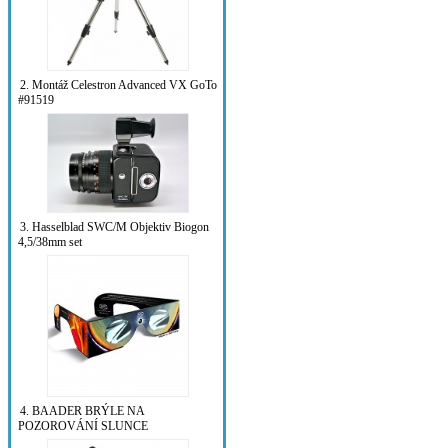
2. Montáž Celestron Advanced VX GoTo
#91519
3. Hasselblad SWC/M Objektiv Biogon
4,5/38mm set
4. BAADER BRÝLE NA
POZOROVÁNÍ SLUNCE