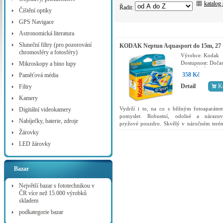
katalog
Řadit:
Čištění optiky
GPS Navigace
Astronomická literatura
Sluneční filtry (pro pozorování
KODAK Neptun Aquasport do 15m, 27
chromosféry a fotosféry)
snímků
Výrobce:
Kodak
Dostupnost:
Dočas
Mikroskopy a bino lupy
vyprodaný
358 Kč
Paměťová média
Detail
K
Filtry
Kamery
Vydrží i to, na co s běžným fotoaparáte
Digitální videokamery
pomyslet. Robustní, odolné a nárazuv
Nabíječky, baterie, zdroje
pryžové pouzdro. Skvělý v náročném terén
výstupu na skálu. Je libo jízda na tob
Žárovky
Milovníci potápění a...
LED žárovky
Bazar
Největší bazar s fototechnikou v
ČR více než 15.000 výrobků
skladem
podkategorie bazar