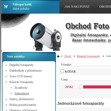
Nákupní košík
JAK NAKUPOVAT
OBCHO
žádné položky
Zboží
Klasické fotoaparáty
Jed
Naše nabídka
Výrobci
Digitální fotoaparáty
Dalekohledy a příslušenství
KODAK
Astro CCD kamery
Cena
Klasické fotoaparáty
265
Kč
Zrcadlovky
Jednorázové
Stativy, příslušenství
Jednorázové fotoaparáty
Brašny,pouzdra,batohy
Objektivy, příslušenství