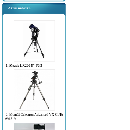
Akční nabídka
1. Meade LX200 8" f/6,3
2. Montáž Celestron Advanced VX GoTo
#91519