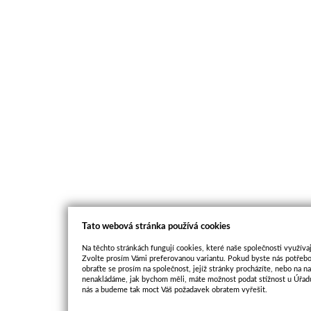
Tato webová stránka používá cookies
Na těchto stránkách fungují cookies, které naše společnosti využívaj
Zvolte prosím Vámi preferovanou variantu. Pokud byste nás potřebo
obraťte se prosím na společnost, jejíž stránky procházíte, nebo na 
nenakládáme, jak bychom měli, máte možnost podat stížnost u Úřadu
nás a budeme tak moct Váš požadavek obratem vyřešit.