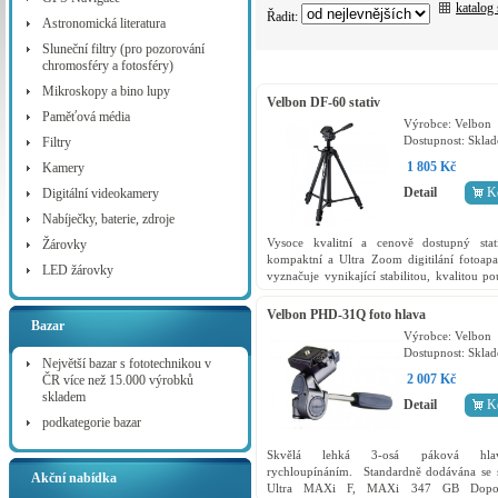
katalog
Řadit:
Astronomická literatura
Sluneční filtry (pro pozorování
chromosféry a fotosféry)
Mikroskopy a bino lupy
Velbon DF-60 stativ
Paměťová média
Výrobce:
Velbon
Dostupnost:
Skla
Filtry
1 805 Kč
Kamery
Detail
K
Digitální videokamery
Nabíječky, baterie, zdroje
Vysoce kvalitní a cenově dostupný stat
Žárovky
kompaktní a Ultra Zoom digitilání fotoapa
LED žárovky
vyznačuje vynikající stabilitou, kvalitou po
materiálů, praktickým a rychlým ovládání
a...
Velbon PHD-31Q foto hlava
Bazar
Výrobce:
Velbon
Dostupnost:
Skla
Největší bazar s fototechnikou v
2 007 Kč
ČR více než 15.000 výrobků
skladem
Detail
K
podkategorie bazar
Skvělá lehká 3-osá páková hl
rychloupínáním. Standardně dodávána se s
Akční nabídka
Ultra MAXi F, MAXi 347 GB Dopor