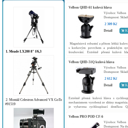
stativy: Sherpa Pro CF-435, CF-5xx
Velbon QHD-61 kulová hlava
Výrobce:
Velbon
Dostupnost:
Skla
2 309 Kč
Detail
K
Magnéziová robustní a přitom lehká kulov
s korkovým povrchem a praktickým sy
1. Meade LX200 8" f/6,3
šroubování. Extrémě přesná kulová hl
vynikající cenu. Důmyslný systém u
fotoaparátu -...
Velbon QHD-51Q kulová hlava
Výrobce:
Velbon
Dostupnost:
Skla
2 612 Kč
Detail
K
Extrémě přesná kulová hlava s rychloup
2. Montáž Celestron Advanced VX GoTo
mechanismem vyrobená ze slitiny magnézia
#91519
je vybavena rychloupínací destčkou
Doporučené stativy: Sherpa Pro CF-5xx Další
Velbon PRO POD CF-6
Výrobce:
Velbon
Dostupnost:
Na do