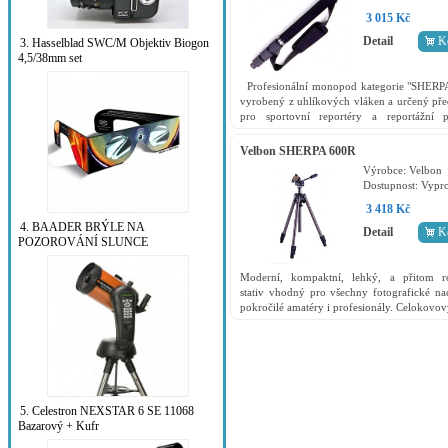
3 015 Kč
Detail
K
3. Hasselblad SWC/M Objektiv Biogon
4,5/38mm set
Profesionální monopod kategorie "SHERP
vyrobený z uhlíkových vláken a určený př
pro sportovní reportéry a reportážní p
digitálními fotoaparáty a videokam
Monopody...
Velbon SHERPA 600R
Výrobce:
Velbon
Dostupnost:
Vypr
3 418 Kč
4. BAADER BRÝLE NA
Detail
K
POZOROVÁNÍ SLUNCE
Moderní, kompaktní, lehký, a přitom ro
stativ vhodný pro všechny fotografické na
pokročilé amatéry i profesionály. Celokovový
vyrobený nejmodernějšími technologiemi 
slitiny...
5. Celestron NEXSTAR 6 SE 11068
Bazarový + Kufr