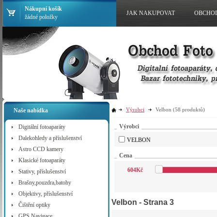
Nákupní košík
JAK NAKUPOVAT
OBCHO
žádné položky
Výrobci
Velbon
(58 produktů)
Naše nabídka
Výrobci
Digitální fotoaparáty
Dalekohledy a příslušenství
VELBON
Astro CCD kamery
Cena
Klasické fotoaparáty
604
Kč
Stativy, příslušenství
Brašny,pouzdra,batohy
Objektivy, příslušenství
Velbon
- Strana 3
Čištění optiky
GPS Navigace