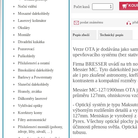
KOUP
Noční vidění
Počet kusů
Mosazné dalekohledy
Laserový kolimátor
poslat známému
při
Okuláry
Montáže
Popis zboží
Technický popis
Divadelní kukátka
Verze OTA je dodávána jako samos
Pozorovací
upevňovacího systému (bez stativ
Puškohledy
Příslušenství a ostatní
Firma BRESSER uvádí na trh nov
Messier MC. Tyto dalekohled jsou
Binokulární dalekohledy
ale i pro zkušené astronomy, kteř
Barlowy a Powerematy
kontrastem a kompaktní rozměry 
Sluneční dalekohledy
Messier MC-127/1900mm OTA je 
Hranoly, zrcátka
průměru 127mm, ohniskovou vzdál
Dálkoměry laserové
- Optický systém je typu Maksutov
Vyhřívání optiky
výborným rozlišením detailů a v
Korektory komy
127mm. Meniskus je vyrobený z o
Filtry astronomické
Pyrex. Všechny optické plochy j
účinnosti přenosu světla. Optic
Příslušenství montáží (pohony,
zdroje, lišty, závaží, ... )
tubusu.