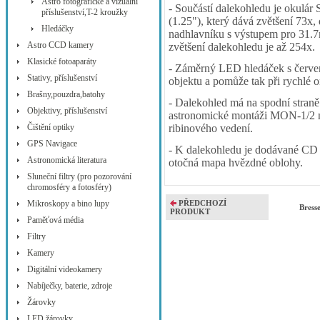
Astro fotografické a vizuální
- Součástí dalekohledu je okulá
příslušenství,T-2 kroužky
(1.25"), který dává zvětšení 73x,
Hledáčky
nadhlavníku s výstupem pro 31.7
Astro CCD kamery
zvětšení dalekohledu je až 254x.
Klasické fotoaparáty
- Záměrný LED hledáček s červe
Stativy, příslušenství
objektu a pomůže tak při rychlé o
Brašny,pouzdra,batohy
- Dalekohled má na spodní straně
Objektivy, příslušenství
astronomické montáži MON-1/2 
Čištění optiky
ribinového vedení.
GPS Navigace
- K dalekohledu je dodávané CD 
Astronomická literatura
otočná mapa hvězdné oblohy.
Sluneční filtry (pro pozorování
chromosféry a fotosféry)
Mikroskopy a bino lupy
PŘEDCHOZÍ
Bress
PRODUKT
Paměťová média
Filtry
Kamery
Digitální videokamery
Nabíječky, baterie, zdroje
Žárovky
LED žárovky