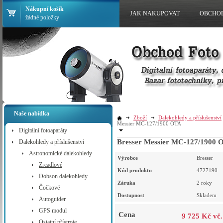
Nákupní košík
JAK NAKUPOVAT
OBCHO
žádné položky
Naše nabídka
Zboží
Dalekohledy a příslušenství
Messier MC-127/1900 OTA
Digitální fotoaparáty
Bresser Messier MC-127/1900 
Dalekohledy a příslušenství
Astronomické dalekohledy
Výrobce
Bresser
Zrcadlové
Kód produktu
4727190
Dobson dalekohledy
Záruka
2 roky
Čočkové
Dostupnost
Skladem
Autoguider
GPS modul
Cena
9 725 Kč vč
Ostatní přístroje