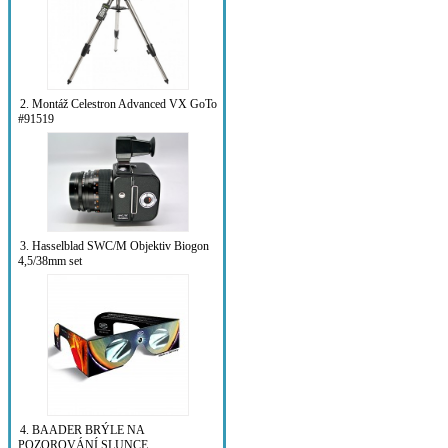
2. Montáž Celestron Advanced VX GoTo
#91519
3. Hasselblad SWC/M Objektiv Biogon
4,5/38mm set
4. BAADER BRÝLE NA
POZOROVÁNÍ SLUNCE