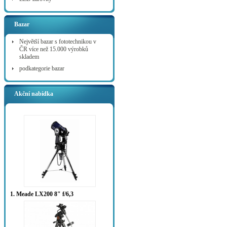
Bazar
Největší bazar s fototechnikou v
ČR více než 15.000 výrobků
skladem
podkategorie bazar
Akční nabídka
1. Meade LX200 8" f/6,3