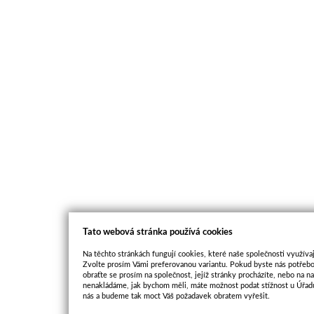
Tato webová stránka používá cookies
Na těchto stránkách fungují cookies, které naše společnosti využívaj
Zvolte prosím Vámi preferovanou variantu. Pokud byste nás potřebo
obraťte se prosím na společnost, jejíž stránky procházíte, nebo na 
nenakládáme, jak bychom měli, máte možnost podat stížnost u Úřadu
nás a budeme tak moct Váš požadavek obratem vyřešit.