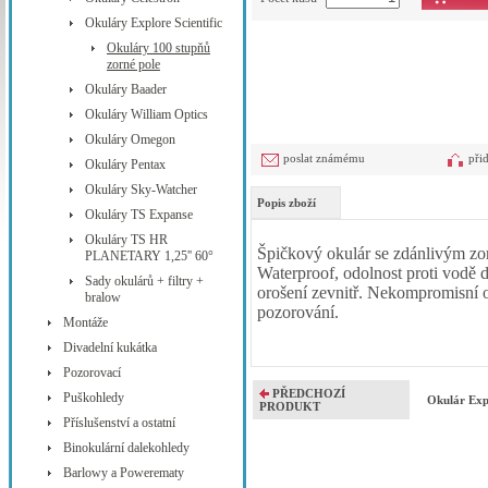
Okuláry Explore Scientific
Okuláry 100 stupňů
zorné pole
Okuláry Baader
Okuláry William Optics
Okuláry Omegon
poslat známému
při
Okuláry Pentax
Okuláry Sky-Watcher
Popis zboží
Okuláry TS Expanse
Okuláry TS HR
Špičkový okulár se zdánlivým z
PLANETARY 1,25'' 60°
Waterproof, odolnost proti vodě 
Sady okulárů + filtry +
orošení zevnitř. Nekompromisní 
bralow
pozorování.
Montáže
Divadelní kukátka
Pozorovací
PŘEDCHOZÍ
Puškohledy
Okulár Exp
PRODUKT
Příslušenství a ostatní
Binokulární dalekohledy
Barlowy a Powerematy