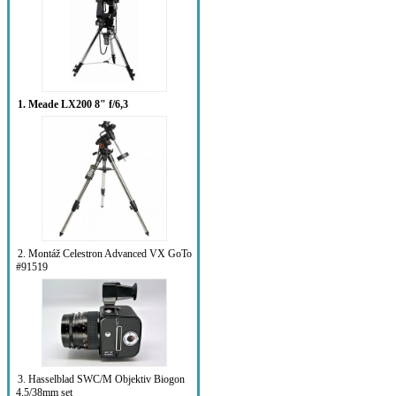
1. Meade LX200 8" f/6,3
2. Montáž Celestron Advanced VX GoTo
#91519
3. Hasselblad SWC/M Objektiv Biogon
4,5/38mm set