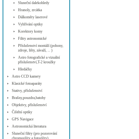
Sluneční dalekohledy
Hranoly, zrcátka
Dálkoměry laserové
Vyhřívání optiky
Korektory komy
Filtry astronomické
Příslušenství montáží (pohony,
zdroje, lišty, závaží, ... )
Astro fotografické a vizuální
příslušenství,T-2 kroužky
Hledáčky
Astro CCD kamery
Klasické fotoaparáty
Stativy, příslušenství
Brašny,pouzdra,batohy
Objektivy, příslušenství
Čištění optiky
GPS Navigace
Astronomická literatura
Sluneční filtry (pro pozorování
chromosféry a fotosféry)