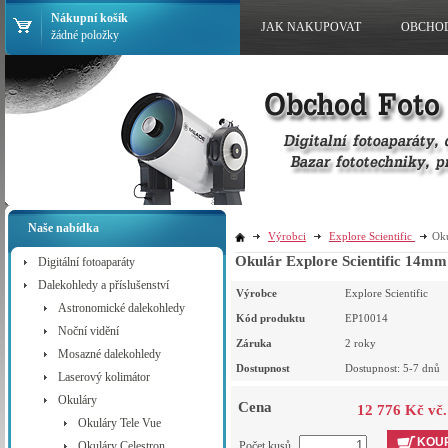
Nákupní košík
JAK NAKUPOVAT
OBCHO
žádné položky
Naše nabídka
Výrobci
Explore Scientific
Oku
Okulár Explore Scientific 14m
Digitální fotoaparáty
Dalekohledy a příslušenství
Výrobce
Explore Scientific
Astronomické dalekohledy
Kód produktu
EP10014
Noční vidění
Záruka
2 roky
Mosazné dalekohledy
Dostupnost
Dostupnost: 5-7 dnů
Laserový kolimátor
Okuláry
Cena
12 776 Kč vč
Okuláry Tele Vue
KOUP
Okuláry Celestron
Počet kusů