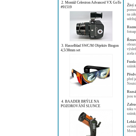
2. Montáž Celestron Advanced VX GoTo
Živý 
#91519
pomoc
na zák
udržuj
Rozmě
fotoap
Řezav
obrazo
3. Hasselblad SWC/M Objektiv Biogon
výsled
4,5/38mm set
zcela 
Funkc
snímk
Předv
před j
Neutrá
Rozsá
jsou t
4. BAADER BRÝLE NA
Zabud
POZOROVÁNÍ SLUNCE
toku v
snímk
Lehké
ovládá
Movie