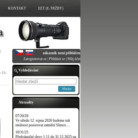
KONTAKT
EET (E-TRŽBY)
zákazník není přihlášen
Zaregistrovat se
|
Přihlásit se
|
Můj účet
Vyhledávání
 55-
Hledat
Aktuality
07/20/26
Ve středu 12. srpna 2026 budeme mít
možnost pozorovat zatmění Slunce....
10/31/25
Předvánoční slevy 1.11 do 31.12.2025 na