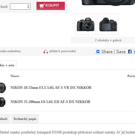
KOUPIT
t kusů
2 obrázky v galerii
oslat známému
přidat k porovnání
kty v setu
Název
Poče
NIKON 18-55mm f/3.5-5.6G AF-S VR DX NIKKOR
NIKON 55-200mm f/4-5.6G ED AF-S DX NIKKOR
zboží
Technický popis
itelně snadno použitelný fotoaparát D3100 produkuje překrásné rodinné snímky. Ať již budete