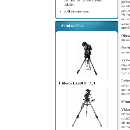
ČR více než 15.000 výrobků
pořizo
skladem
jak o
zachyc
podkategorie bazar
Nikon
neuvěř
zrcadl
Akční nabídka
prostř
Obraz
nízkou
Systé
maximá
Vysok
regula
nastav
rychle
Režim
1. Meade LX200 8" f/6,3
pořídi
monito
dopor
Menu 
Video
videos
spole
kinema
mazán