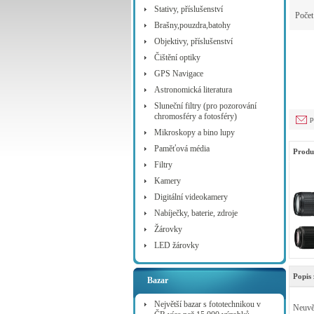
Stativy, příslušenství
Poče
Brašny,pouzdra,batohy
Objektivy, příslušenství
Čištění optiky
GPS Navigace
Astronomická literatura
Sluneční filtry (pro pozorování
chromosféry a fotosféry)
p
Mikroskopy a bino lupy
Paměťová média
Produ
Filtry
Kamery
Digitální videokamery
Nabíječky, baterie, zdroje
Žárovky
LED žárovky
Popis 
Bazar
Největší bazar s fototechnikou v
Neuvěř