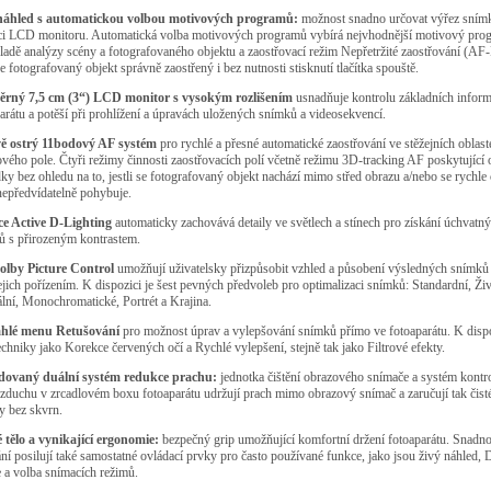
náhled s automatickou volbou motivových programů:
možnost snadno určovat výřez sním
i LCD monitoru. Automatická volba motivových programů vybírá nejvhodnější motivový pro
ladě analýzy scény a fotografovaného objektu a zaostřovací režim Nepřetržité zaostřování (AF
e fotografovaný objekt správně zaostřený i bez nutnosti stisknutí tlačítka spouště.
rný 7,5 cm (3“) LCD monitor s vysokým rozlišením
usnadňuje kontrolu základních inform
arátu a potěší při prohlížení a úpravách uložených snímků a videosekvencí.
ě ostrý 11bodový AF systém
pro rychlé a přesné automatické zaostřování ve stěžejních oblast
vého pole. Čtyři režimy činnosti zaostřovacích polí včetně režimu 3D-tracking AF poskytující 
ky bez ohledu na to, jestli se fotografovaný objekt nachází mimo střed obrazu a/nebo se rychle 
nepředvídatelně pohybuje.
e Active D-Lighting
automaticky zachovává detaily ve světlech a stínech pro získání úchvatn
ů s přirozeným kontrastem.
olby Picture Control
umožňují uživatelsky přizpůsobit vzhled a působení výsledných snímků 
ejich pořízením. K dispozici je šest pevných předvoleb pro optimalizaci snímků: Standardní, Živ
lní, Monochromatické, Portrét a Krajina.
hlé menu Retušování
pro možnost úprav a vylepšování snímků přímo ve fotoaparátu. K disp
echniky jako Korekce červených očí a Rychlé vylepšení, stejně tak jako Filtrové efekty.
ovaný duální systém redukce prachu:
jednotka čištění obrazového snímače a systém kontr
zduchu v zrcadlovém boxu fotoaparátu udržují prach mimo obrazový snímač a zaručují tak čist
y bez skvrn.
 tělo a vynikající ergonomie:
bezpečný grip umožňující komfortní držení fotoaparátu. Snadno
ní posilují také samostatné ovládací prvky pro často používané funkce, jako jsou živý náhled, 
 a volba snímacích režimů.