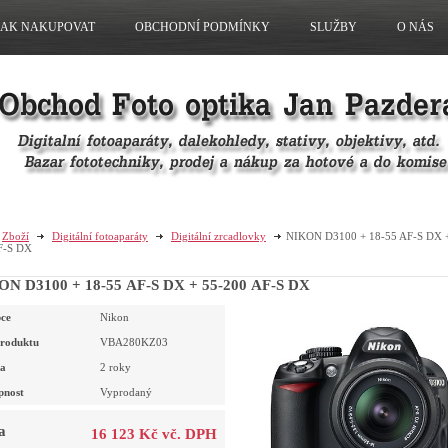
JAK NAKUPOVAT
OBCHODNÍ PODMÍNKY
SLUŽBY
O NÁS
Zboží
Digitální fotoaparáty
Digitální zrcadlovky
NIKON D3100 + 18-55 AF-S DX +
F-S DX
N D3100 + 18-55 AF-S DX + 55-200 AF-S DX
ce
Nikon
roduktu
VBA280KZ03
a
2 roky
pnost
Vyprodaný
a
16 123 Kč vč. DPH