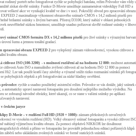
vat rodinný portrét nebo fotografovat rychle se pohybující batolata, režim Průvodce vám vždy 
kamžitě získat skvělé snímky. Funkce D-Movie umožňuje zaznamenávat videoklipy Full HD a
ovat veškeré akce ve vynikající kvalitě ve dne i v noci. Pokročilý obvod pro zpracování obrazu
 EXPEED 2 maximalizuje výkonnost obrazového snímače CMOS s 14,2 milionů pixelů pro
itelně brilantní snímky s živými barvami. Přístroj D3100, který nabízí v oblasti jednookých
ovek neuvěřitelně nízkou hmotnost, umožňuje snadno pořizovat skvělé rodinné snímky v libo
edí.
ový snímač CMOS formátu DX s 14,2 milionu pixelů
pro živé snímky s výraznými barvam
 úrovní šumu a jemnou tonální gradací.
m zpracování obrazu EXPEED 2
pro vylepšený záznam videosekvencí, vysokou citlivost a
lní kvalitu obrazu.
á citlivost ISO (100-3200) - s možností rozšíření až na hodnotu 12 800:
možnost automati
ce citlivosti Auto ISO a manuálního zvýšení citlivosti až na hodnotu ISO 12 800 za pomoci
ení Hi2. Lze tak použít kratší časy závěrky a výrazně snížit riziko rozmazání snímků při fotogr
 se pohybujících objektů a při fotografování za nízké hladiny osvětlení.
 průvodce:
rychle a snadno použitelný asistenční režim. Průvodce se vás dotáže, jaký snímek 
t, a automaticky upraví nastavení fotoaparátu pro dosažení nejlepšího možného výsledku. Na
ru se zobrazují návodné obrázky, které ukazují, co se stane s vašimi snímky po aplikaci
učovaných nastavení.
v českém jazyce
klipy D-Movie – v rozlišení Full HD (1920 × 1080):
záznam překrásných ozvučených
ekvencí ve vysokém rozlišení (HD). Velký obrazový snímač fotoaparátu a vysoká citlivost IS
čně nabízejí výjimečnou kvalitu obrazu. Za pomoci objektivů NIKKOR lze dosáhnout
tografických efektů a přímo ve fotoaparátu lze provádět jednoduchou editaci pořízených klipů
ím záběrů nebo ukládáním zvolených snímků ve formě statických snímků.