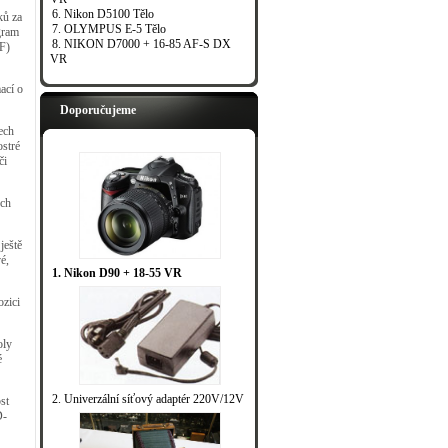
6. Nikon D5100 Tělo
ků za
7. OLYMPUS E-5 Tělo
gram
8. NIKON D7000 + 16-85 AF-S DX
-F)
VR
ací o
Doporučujeme
ech
ostré
či
ých
ještě
é,
1. Nikon D90 + 18-55 VR
ozici
oly
é
2. Univerzální síťový adaptér 220V/12V
st
D-