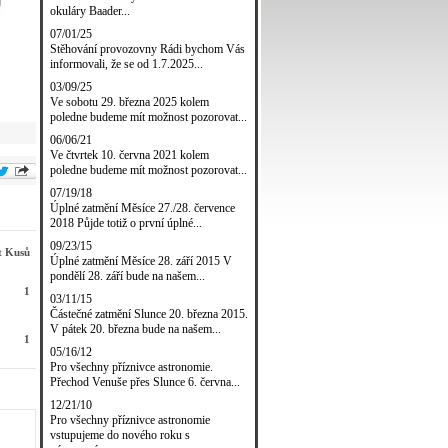
okuláry Baader...
07/01/25
Stěhování provozovny Rádi bychom Vás
informovali, že se od 1.7.2025...
03/09/25
Ve sobotu 29. března 2025 kolem
poledne budeme mít možnost pozorovat...
06/06/21
Ve čtvrtek 10. června 2021 kolem
poledne budeme mít možnost pozorovat...
07/19/18
Úplné zatmění Měsíce 27./28. července
2018 Půjde totiž o první úplné...
09/23/15
t Kusů
Úplné zatmění Měsíce 28. září 2015 V
pondělí 28. září bude na našem...
1
03/11/15
Částečné zatmění Slunce 20. března 2015.
V pátek 20. března bude na našem...
1
05/16/12
Pro všechny příznivce astronomie.
Přechod Venuše přes Slunce 6. června...
12/21/10
Pro všechny příznivce astronomie
vstupujeme do nového roku s