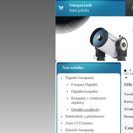
Nákupní košík
žádné položky
Naše nabídka
200 A
Digitální fotoaparáty
NIKO
Fotopasti Digitální
Digitální kompakty
Výrob
Kompakty s výměnnými
Kód p
objektivy
Záruk
Digitální zrcadlovky
Dalekohledy a příslušenství
Dostu
Astro CCD kamery
Cen
Klasické fotoaparáty