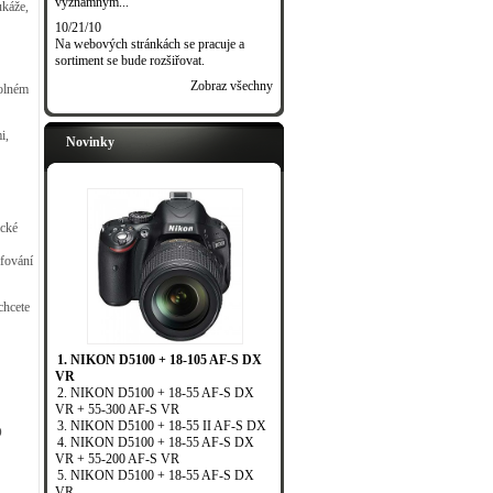
významným...
ukáže,
10/21/10
Na webových stránkách se pracuje a
sortiment se bude rozšiřovat.
Zobraz všechny
volném
i,
Novinky
cké
afování
chcete
1. NIKON D5100 + 18-105 AF-S DX
VR
2. NIKON D5100 + 18-55 AF-S DX
VR + 55-300 AF-S VR
3. NIKON D5100 + 18-55 II AF-S DX
O
4. NIKON D5100 + 18-55 AF-S DX
VR + 55-200 AF-S VR
5. NIKON D5100 + 18-55 AF-S DX
VR