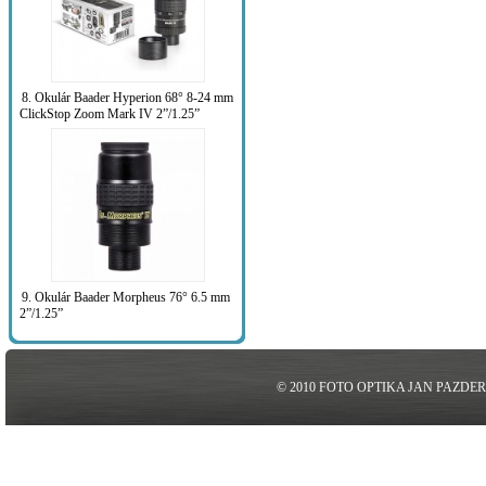
8. Okulár Baader Hyperion 68° 8-24 mm
ClickStop Zoom Mark IV 2”/1.25”
9. Okulár Baader Morpheus 76° 6.5 mm
2”/1.25”
© 2010 FOTO OPTIKA JAN PAZDE