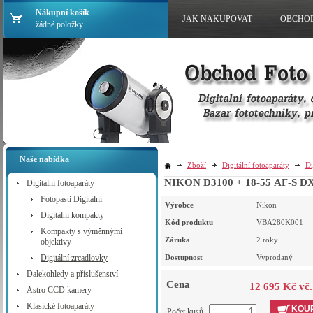
Nákupní košík
JAK NAKUPOVAT
OBCHO
žádné položky
Naše nabídka
Zboží
Digitální fotoaparáty
Di
NIKON D3100 + 18-55 AF-S D
Digitální fotoaparáty
Fotopasti Digitální
Výrobce
Nikon
Digitální kompakty
Kód produktu
VBA280K001
Kompakty s výměnnými
Záruka
2 roky
objektivy
Digitální zrcadlovky
Dostupnost
Vyprodaný
Dalekohledy a příslušenství
Cena
12 695 Kč vč
Astro CCD kamery
Klasické fotoaparáty
KOUP
Počet kusů