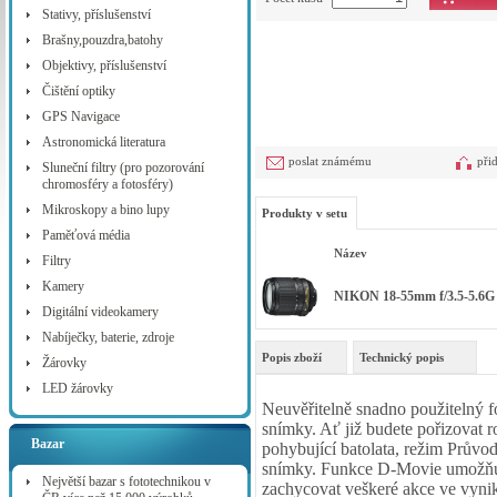
Stativy, příslušenství
Brašny,pouzdra,batohy
Objektivy, příslušenství
Čištění optiky
GPS Navigace
Astronomická literatura
poslat známému
při
Sluneční filtry (pro pozorování
chromosféry a fotosféry)
Mikroskopy a bino lupy
Produkty v setu
Paměťová média
Název
Filtry
Kamery
NIKON 18-55mm f/3.5-5.
Digitální videokamery
Nabíječky, baterie, zdroje
Popis zboží
Technický popis
Žárovky
LED žárovky
Neuvěřitelně snadno použitelný 
snímky. Ať již budete pořizovat r
Bazar
pohybující batolata, režim Průvo
snímky. Funkce D-Movie umožňu
Největší bazar s fototechnikou v
zachycovat veškeré akce ve vynika