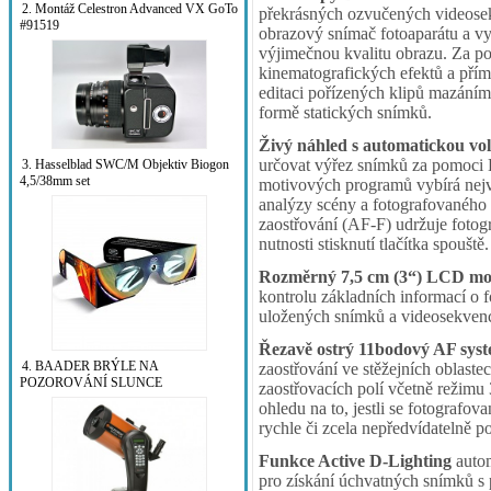
2. Montáž Celestron Advanced VX GoTo
překrásných ozvučených videosek
#91519
obrazový snímač fotoaparátu a vy
výjimečnou kvalitu obrazu. Za 
kinematografických efektů a přím
editaci pořízených klipů mazání
formě statických snímků.
Živý náhled s automatickou v
určovat výřez snímků za pomoci
3. Hasselblad SWC/M Objektiv Biogon
4,5/38mm set
motivových programů vybírá nej
analýzy scény a fotografovaného 
zaostřování (AF-F) udržuje fotog
nutnosti stisknutí tlačítka spouště.
Rozměrný 7,5 cm (3“) LCD mon
kontrolu základních informací o f
uložených snímků a videosekvenc
Řezavě ostrý 11bodový AF sys
4. BAADER BRÝLE NA
zaostřování ve stěžejních oblaste
POZOROVÁNÍ SLUNCE
zaostřovacích polí včetně režimu
ohledu na to, jestli se fotografo
rychle či zcela nepředvídatelně p
Funkce Active D-Lighting
autom
pro získání úchvatných snímků s