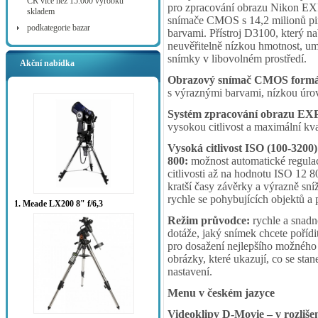
ČR více než 15.000 výrobků
pro zpracování obrazu Nikon E
skladem
snímače CMOS s 14,2 milionů pixe
podkategorie bazar
barvami. Přístroj D3100, který na
neuvěřitelně nízkou hmotnost, u
snímky v libovolném prostředí.
Akční nabídka
Obrazový snímač CMOS formát
s výraznými barvami, nízkou úrov
Systém zpracování obrazu E
vysokou citlivost a maximální kva
Vysoká citlivost ISO (100-3200)
800:
možnost automatické regulac
citlivosti až na hodnotu ISO 12 
kratší časy závěrky a výrazně sní
rychle se pohybujících objektů a p
1. Meade LX200 8" f/6,3
Režim průvodce:
rychle a snadn
dotáže, jaký snímek chcete pořídi
pro dosažení nejlepšího možného
obrázky, které ukazují, co se st
nastavení.
Menu v českém jazyce
Videoklipy D-Movie – v rozliše