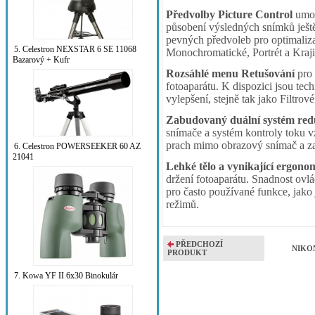
Předvolby Picture Control
umož
působení výsledných snímků ještě 
pevných předvoleb pro optimaliza
5. Celestron NEXSTAR 6 SE 11068
Monochromatické, Portrét a Kraji
Bazarový + Kufr
Rozsáhlé menu Retušování
pro 
fotoaparátu. K dispozici jsou te
vylepšení, stejně tak jako Filtrové
Zabudovaný duální systém red
snímače a systém kontroly toku 
prach mimo obrazový snímač a zar
6. Celestron POWERSEEKER 60 AZ
21041
Lehké tělo a vynikající ergono
držení fotoaparátu. Snadnost ovlá
pro často používané funkce, jako
režimů.
PŘEDCHOZÍ
NIKON
PRODUKT
7. Kowa YF II 6x30 Binokulár