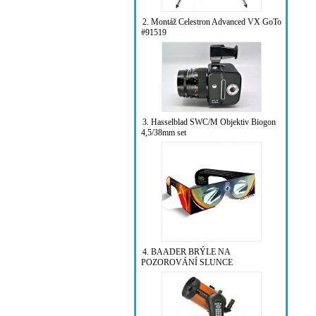
2. Montáž Celestron Advanced VX GoTo
#91519
3. Hasselblad SWC/M Objektiv Biogon
4,5/38mm set
4. BAADER BRÝLE NA
POZOROVÁNÍ SLUNCE