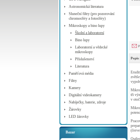
Astronomická literatura
Sluneční filtry (pro pozorování
chromosféry a fotosféry)
Mikroskopy a bino lupy
Školní a laboratorní
Bino lupy
p
Laboratorní a vědecké
mikroskopy
Popis 
Příslušenství
Literatura
Erudit
Paměťová média
zvětše
Filtry
vypol
Kamery
Mikro
tři v
Digitální videokamery
v otoč
Nabíječky, baterie, zdroje
Mikros
Žárovky
poten
LED žárovky
Praco
prepar
(červe
Bazar
Ostřen