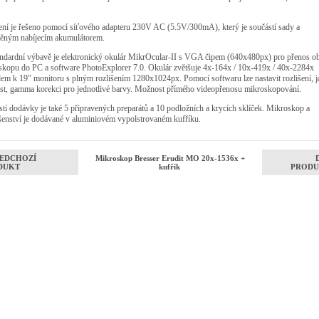
.
ení je řešeno pomocí síťového adapteru 230V AC (5.5V/300mA), který je součástí sady a
věným nabíjecím akumulátorem.
andardní výbavě je elektronický okulár MikrOcular-II s VGA čipem (640x480px) pro přenos ob
skopu do PC a software PhotoExplorer 7.0. Okulár zvětšuje 4x-164x / 10x-419x / 40x-2284x
em k 19" monitoru s plným rozlišením 1280x1024px. Pomocí softwaru lze nastavit rozlišení, j
ast, gamma korekci pro jednotlivé barvy. Možnost přímého videopřenosu mikroskopování.
tí dodávky je také 5 připravených preparátů a 10 podložních a krycích sklíček. Mikroskop a
šenství je dodávané v aluminiovém vypolstrovaném kufříku.
EDCHOZÍ
Mikroskop Bresser Erudit MO 20x-1536x +
DUKT
kufřík
PRODU