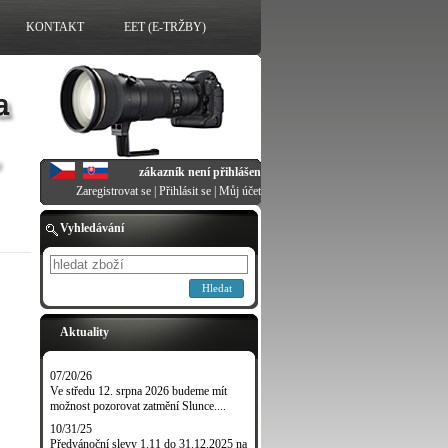
KONTAKT
EET (E-TRŽBY)
zákazník není přihlášen
Zaregistrovat se
|
Přihlásit se
|
Můj účet
Vyhledávání
Hledat
Aktuality
07/20/26
Ve středu 12. srpna 2026 budeme mít
možnost pozorovat zatmění Slunce....
10/31/25
Předvánoční slevy 1.11 do 31.12.2025 na