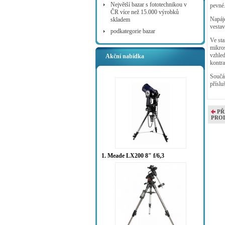
Největší bazar s fototechnikou v
pevné
ČR více než 15.000 výrobků
Napáj
skladem
vesta
podkategorie bazar
Ve st
mikro
vzhled
Akční nabídka
kontr
Součás
příslu
PŘ
PRO
1. Meade LX200 8" f/6,3