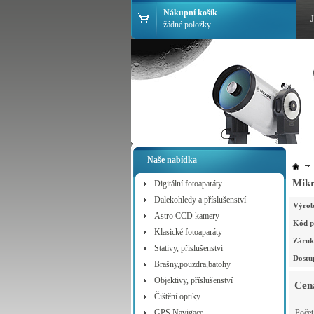
Nákupní košík
žádné položky
Naše nabídka
Mikr
Digitální fotoaparáty
Dalekohledy a příslušenství
Výrob
Astro CCD kamery
Kód p
Klasické fotoaparáty
Záruk
Stativy, příslušenství
Dostu
Brašny,pouzdra,batohy
Objektivy, příslušenství
Cen
Čištění optiky
GPS Navigace
Poče