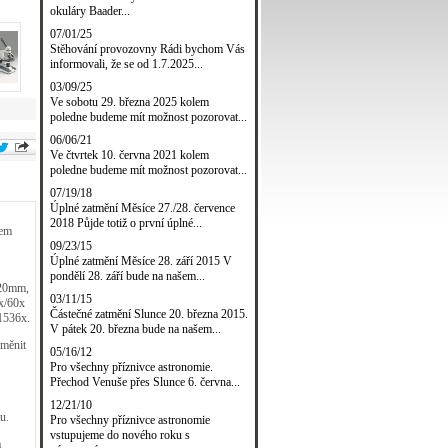
okuláry Baader...
07/01/25
Stěhování provozovny Rádi bychom Vás
informovali, že se od 1.7.2025...
03/09/25
Ve sobotu 29. března 2025 kolem
poledne budeme mít možnost pozorovat...
06/06/21
Ve čtvrtek 10. června 2021 kolem
poledne budeme mít možnost pozorovat...
07/19/18
Úplné zatmění Měsíce 27./28. července
2018 Půjde totiž o první úplné...
hem
09/23/15
Úplné zatmění Měsíce 28. září 2015 V
pondělí 28. září bude na našem...
 20mm,
03/11/15
x/60x
Částečné zatmění Slunce 20. března 2015.
-1536x.
V pátek 20. března bude na našem...
 měnit
05/16/12
Pro všechny příznivce astronomie.
Přechod Venuše přes Slunce 6. června...
12/21/10
u.
Pro všechny příznivce astronomie
vstupujeme do nového roku s
a