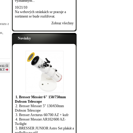
významným...
10/21/10
Na webových stránkách se pracuje a
sortiment se bude rozšiřovat.
Zobraz všechny
razu z
as,
Novinky
DALŠÍ
KT
1. Bresser Messier 6" 150/750mm
Dobson Telescope
2. Bresser Messier 5" 130/650mm
Dobson Telescope
3. Bresser Arcturus 60/700 AZ + kufr
4. Bresser Messier AR102/600 AZ-
Twilight
5. BRESSER JUNIOR Astro Set plakát a
podložka na stůl