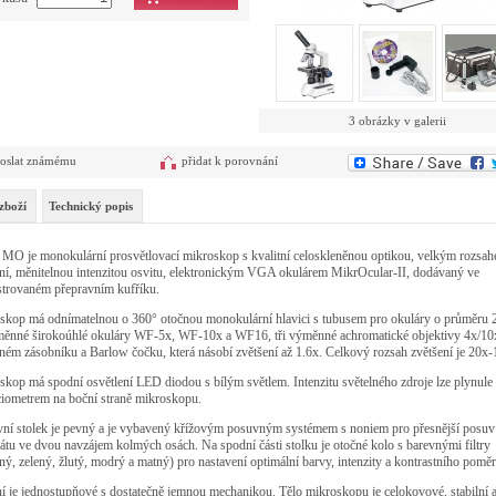
3 obrázky v galerii
oslat známému
přidat k porovnání
zboží
Technický popis
 MO je monokulární prosvětlovací mikroskop s kvalitní celoskleněnou optikou, velkým rozsa
ní, měnitelnou intenzitou osvitu, elektronickým VGA okulárem MikrOcular-II, dodávaný ve
strovaném přepravním kufříku.
skop má odnímatelnou o 360° otočnou monokulární hlavici s tubusem pro okuláry o průměru
ýměnné širokoúhlé okuláry WF-5x, WF-10x a WF16, tři výměnné achromatické objektivy 4x/10
ném zásobníku a Barlow čočku, která násobí zvětšení až 1.6x. Celkový rozsah zvětšení je 20x
kop má spodní osvětlení LED diodou s bílým světlem. Intenzitu světelného zdroje lze plynule
ciometrem na boční straně mikroskopu.
vní stolek je pevný a je vybavený křížovým posuvným systémem s noniem pro přesnější posuv
átu ve dvou navzájem kolmých osách. Na spodní části stolku je otočné kolo s barevnými filtry
ný, zelený, žlutý, modrý a matný) pro nastavení optimální barvy, intenzity a kontrastního poměr
í je jednostupňové s dostatečně jemnou mechanikou. Tělo mikroskopu je celokovové, stabilní 